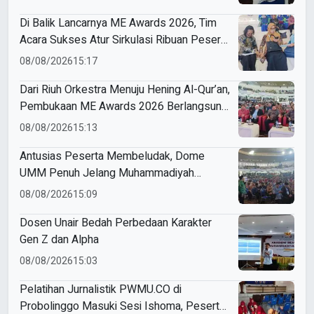
Di Balik Lancarnya ME Awards 2026, Tim
Acara Sukses Atur Sirkulasi Ribuan Peserta
di Dome UMM
08/08/2026
15:17
Dari Riuh Orkestra Menuju Hening Al-Qur’an,
Pembukaan ME Awards 2026 Berlangsung
Khidmat
08/08/2026
15:13
Antusias Peserta Membeludak, Dome
UMM Penuh Jelang Muhammadiyah
Education Awards 2026
08/08/2026
15:09
Dosen Unair Bedah Perbedaan Karakter
Gen Z dan Alpha
08/08/2026
15:03
Pelatihan Jurnalistik PWMU.CO di
Probolinggo Masuki Sesi Ishoma, Peserta