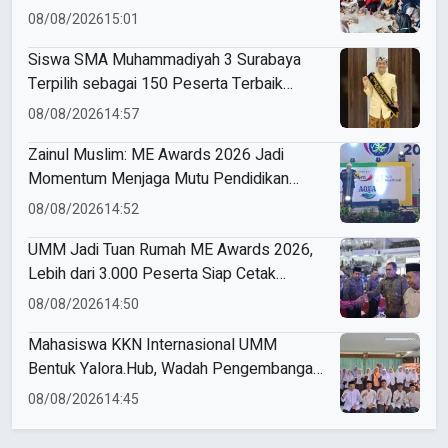
Antusias Ikuti Materi
08/08/2026
15:01
Siswa SMA Muhammadiyah 3 Surabaya
Terpilih sebagai 150 Peserta Terbaik
Forum Pelajar Indonesia
08/08/2026
14:57
Zainul Muslim: ME Awards 2026 Jadi
Momentum Menjaga Mutu Pendidikan
Muhammadiyah
08/08/2026
14:52
UMM Jadi Tuan Rumah ME Awards 2026,
Lebih dari 3.000 Peserta Siap Cetak
Pemimpin Masa Depan
08/08/2026
14:50
Mahasiswa KKN Internasional UMM
Bentuk Yalora.Hub, Wadah Pengembangan
Pemuda Yala Thailand
08/08/2026
14:45