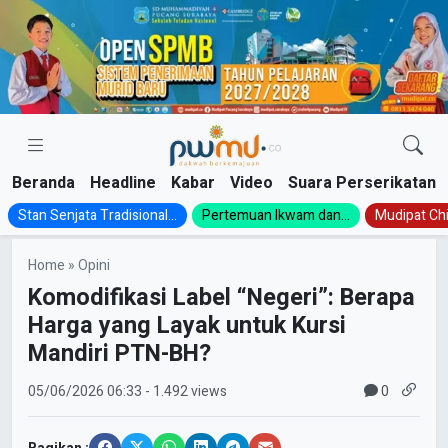
Skip
to
content
Beranda
Headline
Kabar
Video
Suara Perserikatan
Stan Senjata Tradisional...
Pertemuan Ikwam dan...
Mudipat Chil
Home
»
Opini
Komodifikasi Label “Negeri”: Berapa
Harga yang Layak untuk Kursi
Mandiri PTN-BH?
0
05/06/2026
06:33
- 1.492 views