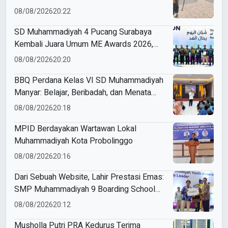
08/08/2026
20:22
SD Muhammadiyah 4 Pucang Surabaya
Kembali Juara Umum ME Awards 2026,
Borong 31 Medali
08/08/2026
20:20
BBQ Perdana Kelas VI SD Muhammadiyah
Manyar: Belajar, Beribadah, dan Menata
Langkah Raih Prestasi
08/08/2026
20:18
MPID Berdayakan Wartawan Lokal
Muhammadiyah Kota Probolinggo
08/08/2026
20:16
Dari Sebuah Website, Lahir Prestasi Emas:
SMP Muhammadiyah 9 Boarding School
Tanggulangin Raih Gold Medal ME Award
08/08/2026
20:12
2026
Musholla Putri PRA Kedurus Terima