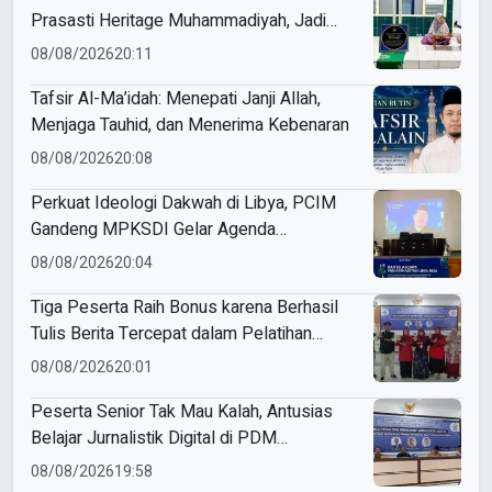
Prasasti Heritage Muhammadiyah, Jadi
Pengingat Sejarah Dakwah dan Amal Saleh
08/08/2026
20:11
Tafsir Al-Ma’idah: Menepati Janji Allah,
Menjaga Tauhid, dan Menerima Kebenaran
08/08/2026
20:08
Perkuat Ideologi Dakwah di Libya, PCIM
Gandeng MPKSDI Gelar Agenda
Perkaderan Baitul Arqom Perdana
08/08/2026
20:04
Tiga Peserta Raih Bonus karena Berhasil
Tulis Berita Tercepat dalam Pelatihan
Jurnalistik Digital
08/08/2026
20:01
Peserta Senior Tak Mau Kalah, Antusias
Belajar Jurnalistik Digital di PDM
Probolinggo
08/08/2026
19:58