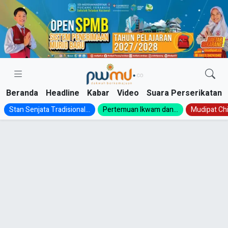
Skip
to
content
Beranda
Headline
Kabar
Video
Suara Perserikatan
Stan Senjata Tradisional...
Pertemuan Ikwam dan...
Mudipat Chil