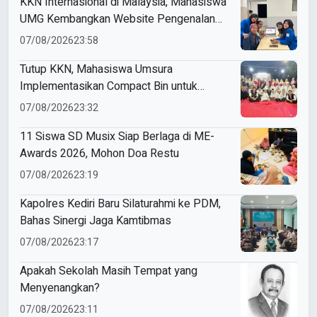
KKN Internasional di Malaysia, Mahasiswa
UMG Kembangkan Website Pengenalan
Budaya Indonesia
07/08/2026
23:58
Tutup KKN, Mahasiswa Umsura
Implementasikan Compact Bin untuk
Sampah Anorganik di Ketabang
07/08/2026
23:32
11 Siswa SD Musix Siap Berlaga di ME-
Awards 2026, Mohon Doa Restu
07/08/2026
23:19
Kapolres Kediri Baru Silaturahmi ke PDM,
Bahas Sinergi Jaga Kamtibmas
07/08/2026
23:17
Apakah Sekolah Masih Tempat yang
Menyenangkan?
07/08/2026
23:11