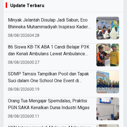
Update Terbaru
Minyak Jelantah Disulap Jadi Sabun, Eco
Bhinneka Muhammadiyah Inspirasi Kader
Nasyiatul Aisyiyah
08/08/2026
04:28
86 Siswa KB-TK ABA 1 Candi Belajar P3K
dan Kenali Ambulans Lewat Ambulance
Goes to Schools
08/08/2026
00:27
SDMP Tamsis Tampilkan Pocil dan Tapak
Suci dalam One School One Event di
Mojokerto
08/08/2026
00:19
Orang Tua Mengajar Spemdalas, Praktisi
PGN SAKA Kenalkan Dunia Industri Migas
08/08/2026
00:11