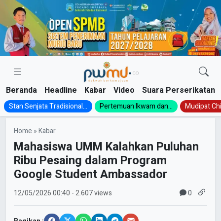
Skip
to
content
Beranda
Headline
Kabar
Video
Suara Perserikatan
Stan Senjata Tradisional...
Pertemuan Ikwam dan...
Mudipat Chil
Home
»
Kabar
Mahasiswa UMM Kalahkan Puluhan
Ribu Pesaing dalam Program
Google Student Ambassador
0
12/05/2026
00:40
- 2.607 views