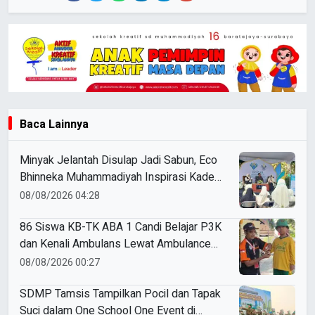
Baca Lainnya
Minyak Jelantah Disulap Jadi Sabun, Eco
Bhinneka Muhammadiyah Inspirasi Kader
Nasyiatul Aisyiyah
08/08/2026 04:28
86 Siswa KB-TK ABA 1 Candi Belajar P3K
dan Kenali Ambulans Lewat Ambulance
Goes to Schools
08/08/2026 00:27
SDMP Tamsis Tampilkan Pocil dan Tapak
Suci dalam One School One Event di