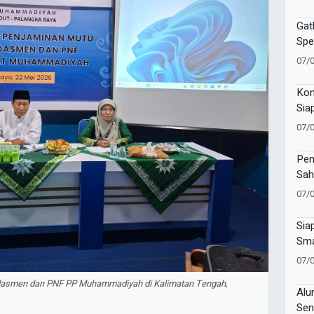
Gat
Spe
Pem
07/
Pre
Kon
Sia
202
07/
Pen
Sah
Alm
07/
Sia
Sma
Ber
07/
Pro
dasmen dan PNF PP Muhammadiyah di Kalimatan Tengah,
Alu
Sen