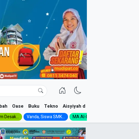
bah
Oase
Buku
Tekno
Aisyiyah dan NA
im Desak...
Vanda, Siswa SMK...
MA Al-Ishlah Gelar...
Muktamar A