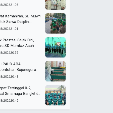
tamar ke-15 Nasyiatul
08/2026
21:06
yiyah Surakarta
at Kemahiran, SD Muwri
tuk Siswa Disiplin,
diri, dan Bertanggung
08/2026
21:01
wab
k Prestasi Sejak Dini,
wa SD Mumtaz Asah
us Lewat Talent Panahan
08/2026
20:55
u PAUD ABA
contohan Bojonegoro
in Mengaji Setiap Hari
08/2026
20:48
at
pat Tertinggal 0-2,
sal Smamuga Bangkit dan
ang Dramatis Lewat Adu
08/2026
20:45
alti