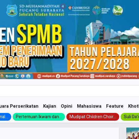
uara Perserikatan
Kajian
Opini
Mahasiswa
Feature
Khot
al...
Pertemuan Ikwam dan...
Mudipat Children Choir...
Suli Da’