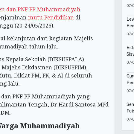
Muk
07/
men dan PNF PP Muhammadiyah
Ais
enjaminan
mutu Pendidikan
di
Lew
ggu (20-24/05/2026).
Ben
Man
07/
ai kelanjutan dari kegiatan Majelis
Ja
mmadiyah tahun lalu.
Bidi
Sis
us Kepala Sekolah (DIKSUSPALA),
Fok
07/
 Majelis Dikdasmen (DIKSUSPIM),
tu, Diklat PM, PK, & AI di seluruh
Gur
Per
ng lalu.
Rut
07/
Jum
n dan PNF PP Muhammadiyah yang
alimantan Tengah, Dr Hardi Santosa MPd
Sem
Fut
SDM.
Men
07/
 Warga Muhammadiyah
Pen