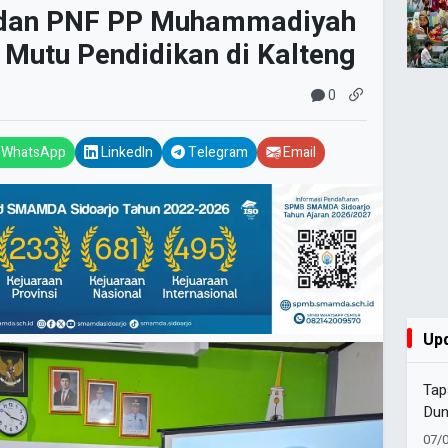
 dan PNF PP Muhammadiyah
Mutu Pendidikan di Kalteng
0
WhatsApp
LinkedIn
Telegram
Email
Up
Tap
Dun
07/