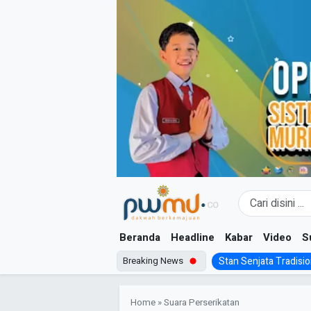
Skip
to
content
Beranda
Headline
Kabar
Video
S
Breaking News
Stan Senjata Tradision
Home
»
Suara Perserikatan