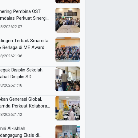
hering Pembina OST
mdalas Perkuat Sinergi
binaan Karakter dan
08/2026
22:07
stasi Siswa
tingen Terbaik Smamita
p Berlaga di ME Award
6
08/2026
21:36
egak Disiplin Sekolah:
abat Disiplin SD
adany
08/2026
21:18
pkan Generasi Global,
mda Perkuat Kolaborasi
sama Wali Murid Kelas XI
08/2026
21:12
gram Internasional
mni Al-Ishlah
dangagung Eksis di