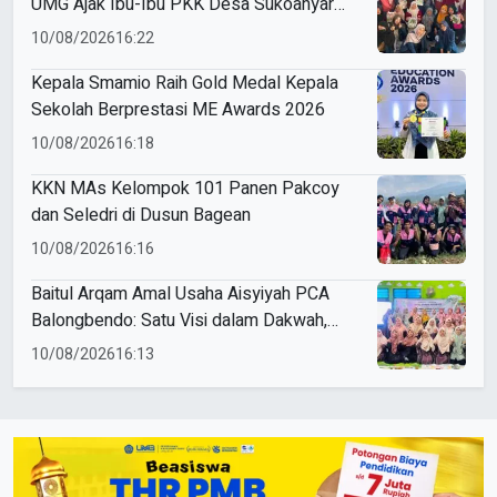
UMG Ajak Ibu-Ibu PKK Desa Sukoanyar
Berkreasi dengan Ecoprint
10/08/2026
16:22
Kepala Smamio Raih Gold Medal Kepala
Sekolah Berprestasi ME Awards 2026
10/08/2026
16:18
KKN MAs Kelompok 101 Panen Pakcoy
dan Seledri di Dusun Bagean
10/08/2026
16:16
Baitul Arqam Amal Usaha Aisyiyah PCA
Balongbendo: Satu Visi dalam Dakwah,
Satu Langkah untuk Kemajuan
10/08/2026
16:13