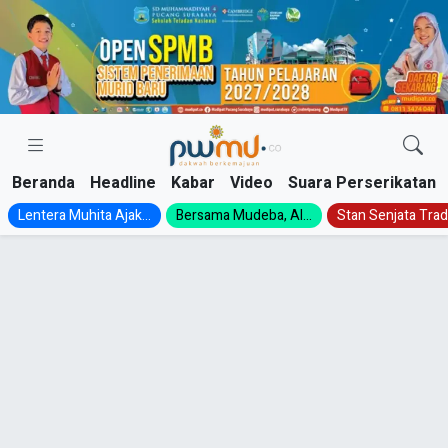
Skip
to
content
Beranda
Headline
Kabar
Video
Suara Perserikatan
Lentera Muhita Ajak...
Bersama Mudeba, Al...
Stan Senjata Tradi