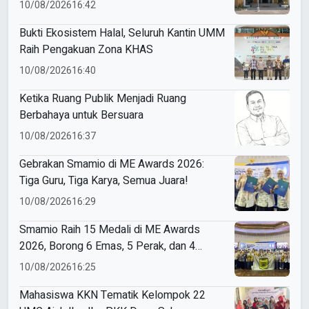
Menanti
10/08/2026
16:42
Bukti Ekosistem Halal, Seluruh Kantin UMM
Raih Pengakuan Zona KHAS
10/08/2026
16:40
Ketika Ruang Publik Menjadi Ruang
Berbahaya untuk Bersuara
10/08/2026
16:37
Gebrakan Smamio di ME Awards 2026:
Tiga Guru, Tiga Karya, Semua Juara!
10/08/2026
16:29
Smamio Raih 15 Medali di ME Awards
2026, Borong 6 Emas, 5 Perak, dan 4
Perunggu
10/08/2026
16:25
Mahasiswa KKN Tematik Kelompok 22