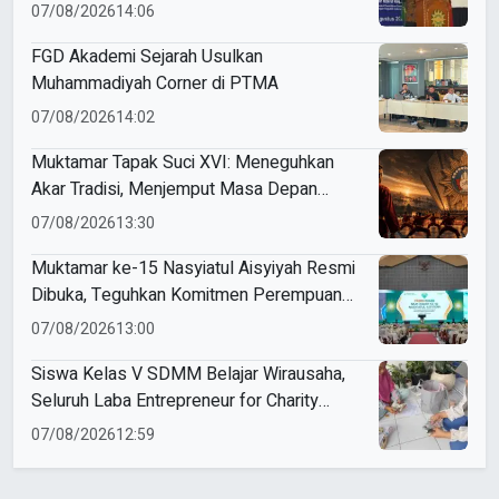
Indonesia
07/08/2026
14:06
FGD Akademi Sejarah Usulkan
Muhammadiyah Corner di PTMA
07/08/2026
14:02
Muktamar Tapak Suci XVI: Meneguhkan
Akar Tradisi, Menjemput Masa Depan
Mendunia
07/08/2026
13:30
Muktamar ke-15 Nasyiatul Aisyiyah Resmi
Dibuka, Teguhkan Komitmen Perempuan
Muda Berkemajuan
07/08/2026
13:00
Siswa Kelas V SDMM Belajar Wirausaha,
Seluruh Laba Entrepreneur for Charity
Didonasikan
07/08/2026
12:59