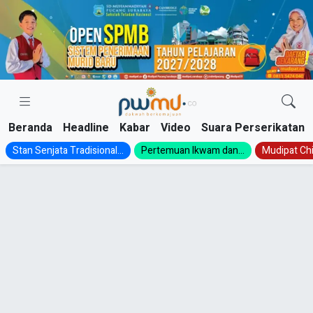
Skip
to
content
Beranda
Headline
Kabar
Video
Suara Perserikatan
Stan Senjata Tradisional...
Pertemuan Ikwam dan...
Mudipat Chil