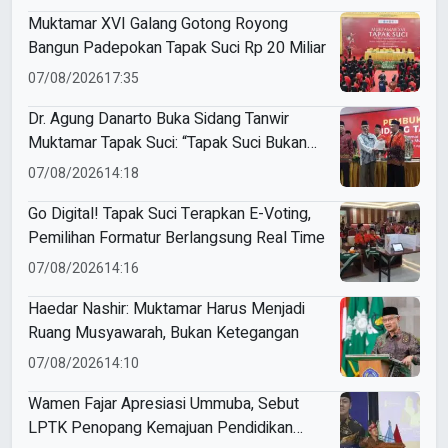
Muktamar XVI Galang Gotong Royong
Bangun Padepokan Tapak Suci Rp 20 Miliar
07/08/2026
17:35
Dr. Agung Danarto Buka Sidang Tanwir
Muktamar Tapak Suci: “Tapak Suci Bukan
Organisasi Ko Ping Ho dan Dracin”
07/08/2026
14:18
Go Digital! Tapak Suci Terapkan E-Voting,
Pemilihan Formatur Berlangsung Real Time
07/08/2026
14:16
Haedar Nashir: Muktamar Harus Menjadi
Ruang Musyawarah, Bukan Ketegangan
07/08/2026
14:10
Wamen Fajar Apresiasi Ummuba, Sebut
LPTK Penopang Kemajuan Pendidikan