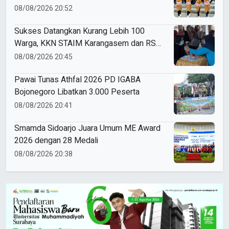
Driyorejo Perdana Ikut Karnaval Budaya di
08/08/2026 20:52
Kecamatan Driyorejo
Sukses Datangkan Kurang Lebih 100
Warga, KKN STAIM Karangasem dan RS
Arsy Gelar Cek Kesehatan Gratis di
08/08/2026 20:45
Gampangsejati
Pawai Tunas Athfal 2026 PD IGABA
Bojonegoro Libatkan 3.000 Peserta
08/08/2026 20:41
Smamda Sidoarjo Juara Umum ME Award
2026 dengan 28 Medali
08/08/2026 20:38