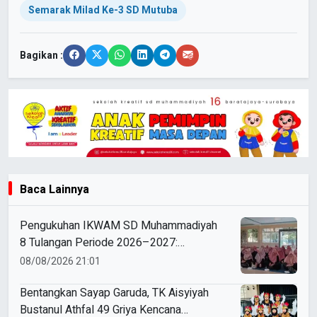
Semarak Milad Ke-3 SD Mutuba
Bagikan :
Baca Lainnya
Pengukuhan IKWAM SD Muhammadiyah
8 Tulangan Periode 2026–2027:
Bersinergi Mewujudkan Sekolah Hebat
08/08/2026 21:01
yang Islami, Unggul, dan Berkemajuan
Bentangkan Sayap Garuda, TK Aisyiyah
Bustanul Athfal 49 Griya Kencana