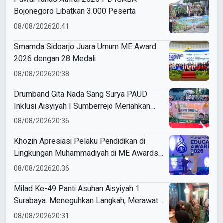
Bojonegoro Libatkan 3.000 Peserta
08/08/2026
20:41
Smamda Sidoarjo Juara Umum ME Award
2026 dengan 28 Medali
08/08/2026
20:38
Drumband Gita Nada Sang Surya PAUD
Inklusi Aisyiyah I Sumberrejo Meriahkan
Pawai Tunas Athfal Bojonegoro
08/08/2026
20:36
Khozin Apresiasi Pelaku Pendidikan di
Lingkungan Muhammadiyah di ME Awards
2026
08/08/2026
20:36
Milad Ke-49 Panti Asuhan Aisyiyah 1
Surabaya: Meneguhkan Langkah, Merawat
Amanah
08/08/2026
20:31