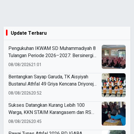
Update Terbaru
Pengukuhan IKWAM SD Muhammadiyah 8
Tulangan Periode 2026–2027: Bersinergi
Mewujudkan Sekolah Hebat yang Islami,
08/08/2026
21:01
Unggul, dan Berkemajuan
Bentangkan Sayap Garuda, TK Aisyiyah
Bustanul Athfal 49 Griya Kencana Driyorejo
Perdana Ikut Karnaval Budaya di
08/08/2026
20:52
Kecamatan Driyorejo
Sukses Datangkan Kurang Lebih 100
Warga, KKN STAIM Karangasem dan RS
Arsy Gelar Cek Kesehatan Gratis di
08/08/2026
20:45
Gampangsejati
Pawai Tunas Athfal 2026 PD IGABA