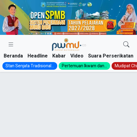
Skip
to
content
Beranda
Headline
Kabar
Video
Suara Perserikatan
Stan Senjata Tradisional...
Pertemuan Ikwam dan...
Mudipat Chil