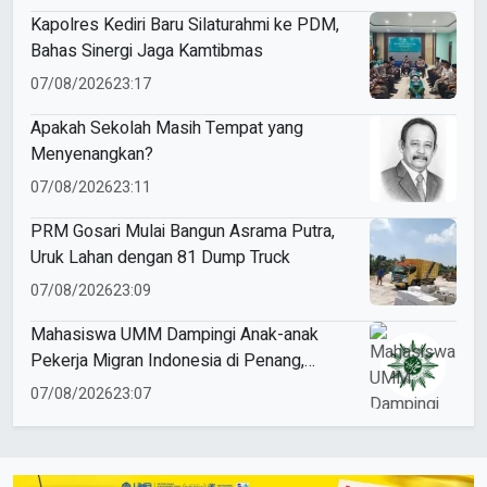
Kapolres Kediri Baru Silaturahmi ke PDM,
Bahas Sinergi Jaga Kamtibmas
07/08/2026
23:17
Apakah Sekolah Masih Tempat yang
Menyenangkan?
07/08/2026
23:11
PRM Gosari Mulai Bangun Asrama Putra,
Uruk Lahan dengan 81 Dump Truck
07/08/2026
23:09
Mahasiswa UMM Dampingi Anak-anak
Pekerja Migran Indonesia di Penang,
Perkuat Literasi dan Cinta Tanah Air
07/08/2026
23:07