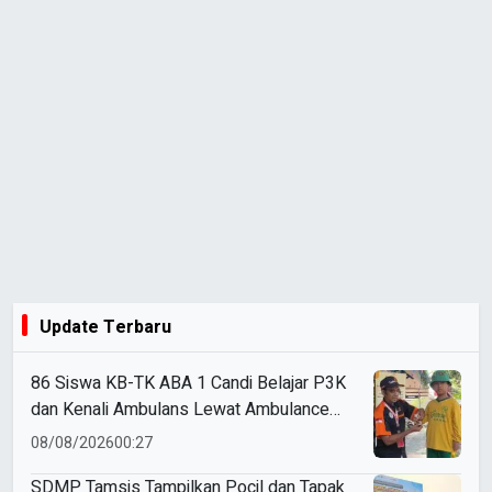
Update Terbaru
86 Siswa KB-TK ABA 1 Candi Belajar P3K
dan Kenali Ambulans Lewat Ambulance
Goes to Schools
08/08/2026
00:27
SDMP Tamsis Tampilkan Pocil dan Tapak