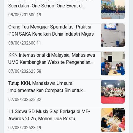
Suci dalam One School One Event di
Mojokerto
08/08/2026
00:19
Orang Tua Mengajar Spemdalas, Praktisi
PGN SAKA Kenalkan Dunia Industri Migas
08/08/2026
00:11
KKN Internasional di Malaysia, Mahasiswa
UMG Kembangkan Website Pengenalan
Budaya Indonesia
07/08/2026
23:58
Tutup KKN, Mahasiswa Umsura
Implementasikan Compact Bin untuk
Sampah Anorganik di Ketabang
07/08/2026
23:32
11 Siswa SD Musix Siap Berlaga di ME-
Awards 2026, Mohon Doa Restu
07/08/2026
23:19