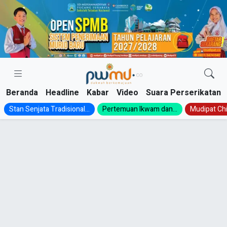
Skip
to
content
Beranda
Headline
Kabar
Video
Suara Perserikatan
Stan Senjata Tradisional...
Pertemuan Ikwam dan...
Mudipat Chil