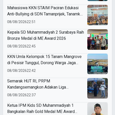
Mahasiswa KKN STAIM Paciran Edukasi
Anti-Bullying di SDN Tamanprijek, Tanamkan
Empati Sejak Dini
08/08/2026
22:51
Kepala SD Muhammadiyah 2 Surabaya Raih
Bronze Medal di ME Award 2026
08/08/2026
22:45
KKN Umla Kelompok 15 Tanam Mangrove
di Pesisir Tunggul, Dorong Warga Jaga
Lingkungan
08/08/2026
22:42
Semarak HUT RI, PRPM
Kandangsemangkon Adakan Liga
Kemerdekaan 2026
08/08/2026
22:37
Ketua IPM Kids SD Muhammadiyah 1
Bangkalan Raih Gold Medal ME Award