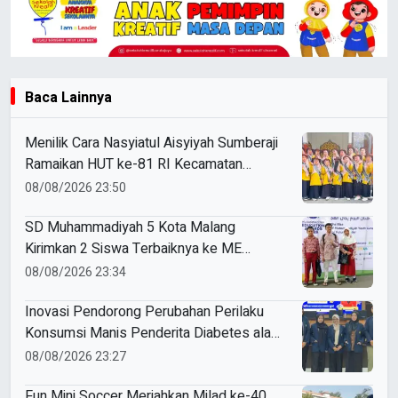
Baca Lainnya
Menilik Cara Nasyiatul Aisyiyah Sumberaji
Ramaikan HUT ke-81 RI Kecamatan
Sukodadi
08/08/2026 23:50
SD Muhammadiyah 5 Kota Malang
Kirimkan 2 Siswa Terbaiknya ke ME
Award 2026
08/08/2026 23:34
Inovasi Pendorong Perubahan Perilaku
Konsumsi Manis Penderita Diabetes ala
Mahasiswa Unesa
08/08/2026 23:27
Fun Mini Soccer Meriahkan Milad ke-40