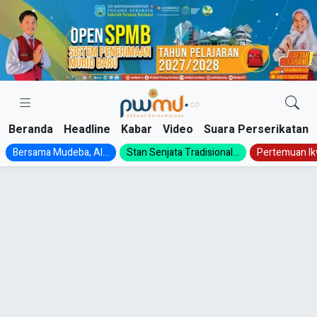
Skip
to
content
Beranda
Headline
Kabar
Video
Suara Perserikatan
Bersama Mudeba, Al...
Stan Senjata Tradisional...
Pertemuan Ik