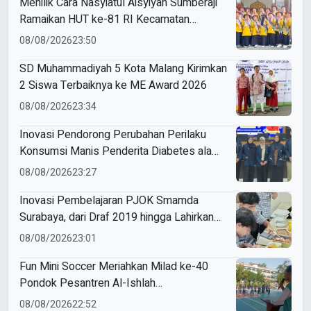
Menilik Cara Nasyiatul Aisyiyah Sumberaji
Ramaikan HUT ke-81 RI Kecamatan
Sukodadi
08/08/2026
23:50
SD Muhammadiyah 5 Kota Malang Kirimkan
2 Siswa Terbaiknya ke ME Award 2026
08/08/2026
23:34
Inovasi Pendorong Perubahan Perilaku
Konsumsi Manis Penderita Diabetes ala
Mahasiswa Unesa
08/08/2026
23:27
Inovasi Pembelajaran PJOK Smamda
Surabaya, dari Draf 2019 hingga Lahirkan
Modul Gizi Digital
08/08/2026
23:01
Fun Mini Soccer Meriahkan Milad ke-40
Pondok Pesantren Al-Ishlah
Sendangagung
08/08/2026
22:52