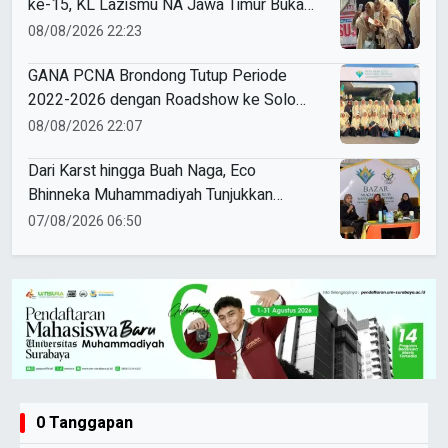
ke-15, KL Lazismu NA Jawa Timur Buka
Layanan ZISKA hingga Spot Foto Cermin
08/08/2026 22:23
Cembung Kekinian
GANA PCNA Brondong Tutup Periode
2022-2026 dengan Roadshow ke Solo
dan Jogja
08/08/2026 22:07
Dari Karst hingga Buah Naga, Eco
Bhinneka Muhammadiyah Tunjukkan
Kekuatan Potensi Lokal di Muktamar
07/08/2026 06:50
Nasyiatul Aisyiyah
0 Tanggapan