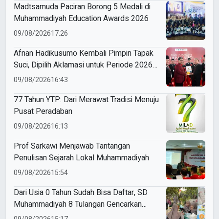
Madtsamuda Paciran Borong 5 Medali di
Muhammadiyah Education Awards 2026
09/08/2026
17:26
Afnan Hadikusumo Kembali Pimpin Tapak
Suci, Dipilih Aklamasi untuk Periode 2026–
2031
09/08/2026
16:43
77 Tahun YTP: Dari Merawat Tradisi Menuju
Pusat Peradaban
09/08/2026
16:13
Prof Sarkawi Menjawab Tantangan
Penulisan Sejarah Lokal Muhammadiyah
09/08/2026
15:54
Dari Usia 0 Tahun Sudah Bisa Daftar, SD
Muhammadiyah 8 Tulangan Gencarkan
SPMB