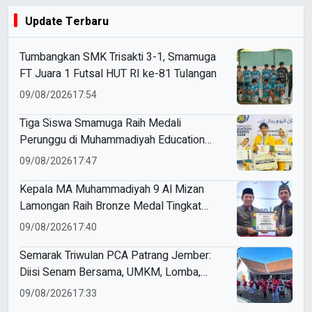
Update Terbaru
Tumbangkan SMK Trisakti 3-1, Smamuga
FT Juara 1 Futsal HUT RI ke-81 Tulangan
09/08/2026
17:54
Tiga Siswa Smamuga Raih Medali
Perunggu di Muhammadiyah Education
Awards 2026
09/08/2026
17:47
Kepala MA Muhammadiyah 9 Al Mizan
Lamongan Raih Bronze Medal Tingkat
Jawa Timur pada ME Awards 2026
09/08/2026
17:40
Semarak Triwulan PCA Patrang Jember:
Diisi Senam Bersama, UMKM, Lomba,
Pemeriksaan Kesehatan, hingga
09/08/2026
17:33
Penyuluhan Sampah