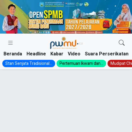
Skip
to
content
Beranda
Headline
Kabar
Video
Suara Perserikatan
Stan Senjata Tradisional...
Pertemuan Ikwam dan...
Mudipat Chil