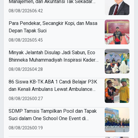
Manajemen, dan Akuntansi Tak Sekadar
Bicara Angka
08/08/2026
06:42
Para Pendekar, Secangkir Kopi, dan Masa
Depan Tapak Suci
08/08/2026
05:45
Minyak Jelantah Disulap Jadi Sabun, Eco
Bhinneka Muhammadiyah Inspirasi Kader
Nasyiatul Aisyiyah
08/08/2026
04:28
86 Siswa KB-TK ABA 1 Candi Belajar P3K
dan Kenali Ambulans Lewat Ambulance
Goes to Schools
08/08/2026
00:27
SDMP Tamsis Tampilkan Pocil dan Tapak
Suci dalam One School One Event di
Mojokerto
08/08/2026
00:19