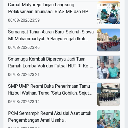
Camat Mulyorejo Tinjau Langsung
Pelaksanaan Imunisasi BIAS MR dan HPV
di SD Muhammadiyah 18 Surabaya
06/08/2026
23:59
Semangat Tahun Ajaran Baru, Seluruh Siswa
MI Muhammadiyah 5 Banyutengah Ikuti
Latihan Tapak Suci Perdana
06/08/2026
23:46
Smamuga Kembali Dipercaya Jadi Tuan
Rumah Lomba Voli dan Futsal HUT RI Ke-
81 Kecamatan Tulangan
06/08/2026
23:21
SMP UMP Resmi Buka Penerimaan Tamu
Hizbul Wathan, Tema “Satu Qobilah, Sejuta
Cerita” Curi Perhatian
06/08/2026
23:14
PCM Semampir Resmi Akuisisi Aset untuk
Pengembangan Amal Usaha
Muhammadiyah