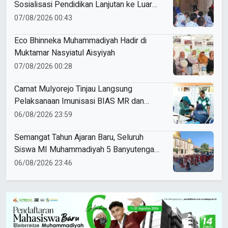
Sosialisasi Pendidikan Lanjutan ke Luar
Negeri
07/08/2026 00:43
Eco Bhinneka Muhammadiyah Hadir di
Muktamar Nasyiatul Aisyiyah
07/08/2026 00:28
Camat Mulyorejo Tinjau Langsung
Pelaksanaan Imunisasi BIAS MR dan
HPV di SD Muhammadiyah 18 Surabaya
06/08/2026 23:59
Semangat Tahun Ajaran Baru, Seluruh
Siswa MI Muhammadiyah 5 Banyutengah
Ikuti Latihan Tapak Suci Perdana
06/08/2026 23:46