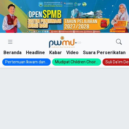
Skip
to
content
Beranda
Headline
Kabar
Video
Suara Perserikatan
Pertemuan Ikwam dan...
Mudipat Children Choir...
Suli Da’im Des