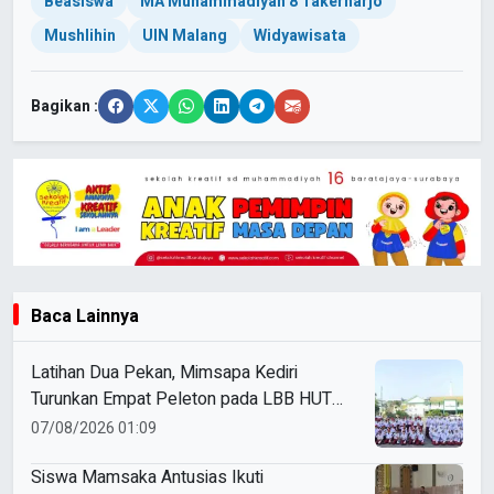
Beasiswa
MA Muhammadiyah 8 Takerharjo
Mushlihin
UIN Malang
Widyawisata
Bagikan :
Baca Lainnya
Latihan Dua Pekan, Mimsapa Kediri
Turunkan Empat Peleton pada LBB HUT
Ke-81 RI Kecamatan Pare
07/08/2026 01:09
Siswa Mamsaka Antusias Ikuti