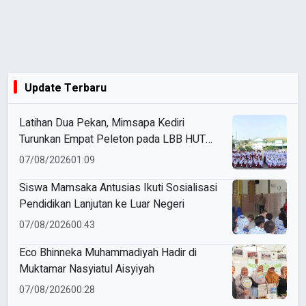
Update Terbaru
Latihan Dua Pekan, Mimsapa Kediri
Turunkan Empat Peleton pada LBB HUT
Ke-81 RI Kecamatan Pare
07/08/2026
01:09
Siswa Mamsaka Antusias Ikuti Sosialisasi
Pendidikan Lanjutan ke Luar Negeri
07/08/2026
00:43
Eco Bhinneka Muhammadiyah Hadir di
Muktamar Nasyiatul Aisyiyah
07/08/2026
00:28