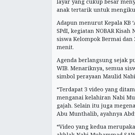
layar yang cukup besar men
anak tertarik untuk mengikut
Adapun menurut Kepala KB ‘A
SPdI, kegiatan NOBAR Kisah 
siswa Kelompok Bermai dan 2
menit.
Agenda berlangsung sejak pu
WIB. Menariknya, semua sis
simbol perayaan Maulid Nabi
“Terdapat 3 video yang ditam
menganai kelahiran Nabi Mu
gajah. Selain itu juga megen
Abu Munthalib, ayahnya Abdul
“Video yang kedua merupaka
akhlak Nabi Muhammad SAW