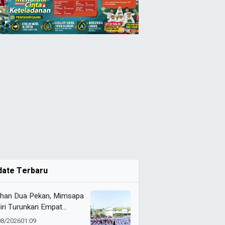
date Terbaru
ihan Dua Pekan, Mimsapa
iri Turunkan Empat
eton pada LBB HUT Ke-
08/2026
01:09