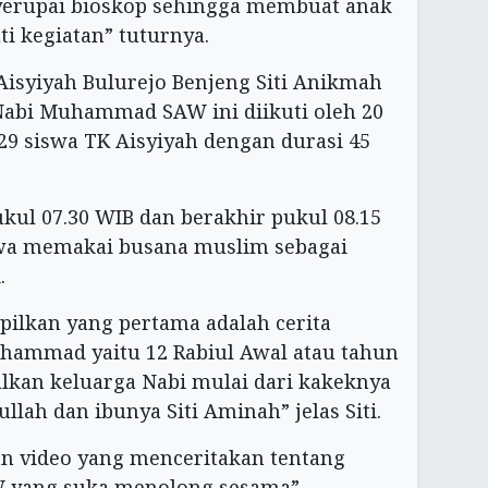
yerupai bioskop sehingga membuat anak
i kegiatan” tuturnya.
isyiyah Bulurejo Benjeng Siti Anikmah
Nabi Muhammad SAW ini diikuti oleh 20
9 siswa TK Aisyiyah dengan durasi 45
kul 07.30 WIB dan berakhir pukul 08.15
wa memakai busana muslim sebagai
.
pilkan yang pertama adalah cerita
hammad yaitu 12 Rabiul Awal atau tahun
alkan keluarga Nabi mulai dari kakeknya
lah dan ibunya Siti Aminah” jelas Siti.
n video yang menceritakan tentang
 yang suka menolong sesama”