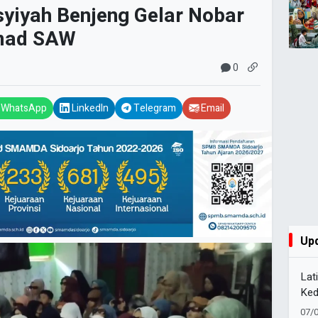
syiyah Benjeng Gelar Nobar
mad SAW
0
WhatsApp
LinkedIn
Telegram
Email
Up
Lat
Ked
Pel
07/