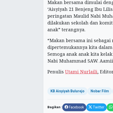
Makan bersama dimulai deng
‘Aisyiyah 21 Benjeng Ibu Lilis
peringatan Maulid Nabi M
dilakukan sekolah dan komi
anak” terangnya.
“Makan bersama ini sebagai 
dipertemukannya kita dalam 
Semoga anak anak kita kelak
Nabi Muhammad SAW. Aamiin
Penulis
Utami Nurlaili
, Edito
KB Aisyiyah Bulurejo
Nobar Film
Bagikan :
Facebook
Twitter