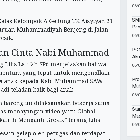
Vol
06/
Kec
SMP
 Kelas Kelompok A Gedung TK Aisyiyah 21
Pen
guruan Muhammadiyah Benjeng di Jalan
Wat
06/
esik.
Sej
an Cinta Nabi Muhammad
PCM
Aku
Pen
g Lilis Latifah SPd menjelaskan bahwa
06/
Mu
entum yang tepat untuk mengenalkan
Pro
ta anak kepada Nabi Muhammad SAW
Muh
adi teladan baik bagi anak.
Gel
06/
Sa
 bareng ini dilaksanakan bekerja sama
Sta
tas menayangan video yaitu Global
Mag
an di Menganti Gresik” terang Lilis.
Tap
06/
esain gelap oleh petugas dan terdapat