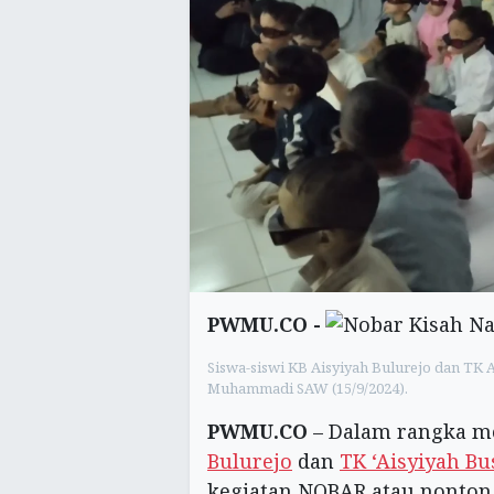
PWMU.CO -
Siswa-siswi KB Aisyiyah Bulurejo dan TK A
Muhammadi SAW (15/9/2024).
PWMU.CO
– Dalam rangka m
Bulurejo
dan
TK ‘Aisyiyah Bu
kegiatan NOBAR atau nonto