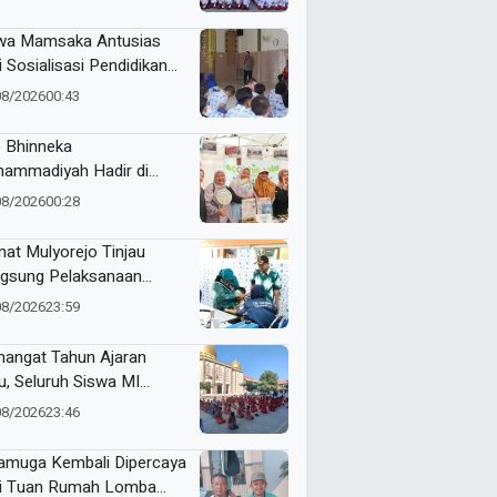
RI Kecamatan Pare
wa Mamsaka Antusias
i Sosialisasi Pendidikan
jutan ke Luar Negeri
08/2026
00:43
 Bhinneka
ammadiyah Hadir di
tamar Nasyiatul Aisyiyah
08/2026
00:28
at Mulyorejo Tinjau
gsung Pelaksanaan
nisasi BIAS MR dan HPV
08/2026
23:59
SD Muhammadiyah 18
abaya
angat Tahun Ajaran
u, Seluruh Siswa MI
ammadiyah 5
08/2026
23:46
yutengah Ikuti Latihan
ak Suci Perdana
muga Kembali Dipercaya
i Tuan Rumah Lomba