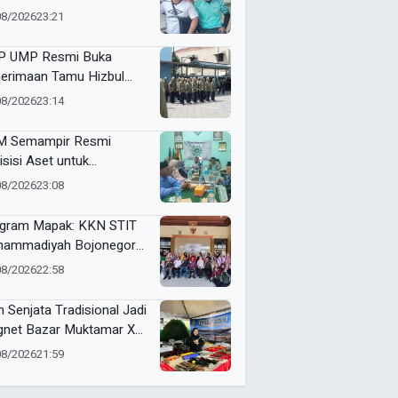
i dan Futsal HUT RI Ke-81
08/2026
23:21
amatan Tulangan
 UMP Resmi Buka
erimaan Tamu Hizbul
han, Tema “Satu Qobilah,
08/2026
23:14
uta Cerita” Curi Perhatian
 Semampir Resmi
isisi Aset untuk
gembangan Amal Usaha
08/2026
23:08
hammadiyah
gram Mapak: KKN STIT
ammadiyah Bojonegoro
ar Sosialisasi Pengolahan
08/2026
22:58
mpah
n Senjata Tradisional Jadi
net Bazar Muktamar XVI
ak Suci Sedunia
08/2026
21:59