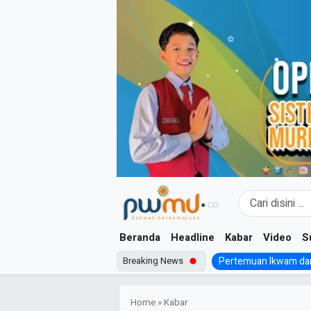
Skip
to
content
Beranda
Headline
Kabar
Video
S
Breaking News
Pertemuan Ikwam dan
Home
»
Kabar