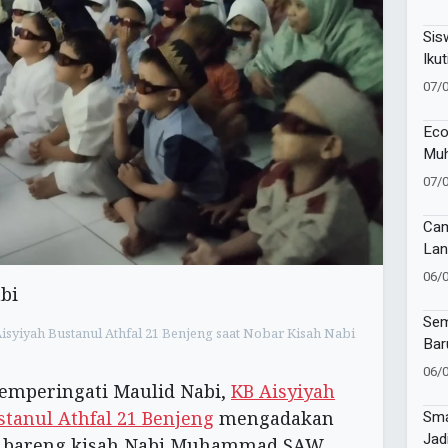
81 
Sis
Ikut
Lan
07/
Eco
Muh
Muk
07/
Cam
Lan
Imu
06/
di 
Sur
Sem
isyiyah Bustanul Athfal 21 Benjeng saat Nobar Kisah Nabi
Bar
Muh
06/
Ban
emperingati Maulid Nabi,
KB Aisyiyah
Tap
stanul Athfal 21 Benjeng
mengadakan
Sma
Jad
n bareng kisah Nabi Muhammad SAW,