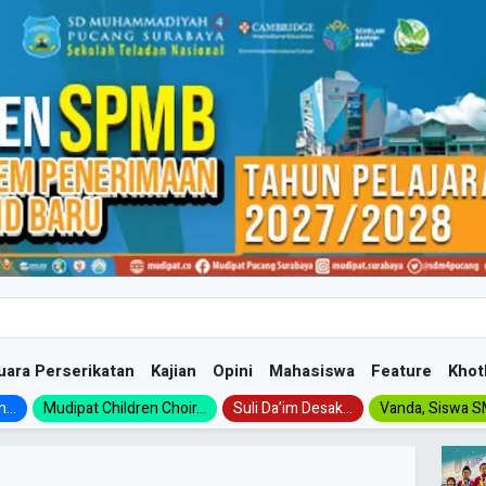
uara Perserikatan
Kajian
Opini
Mahasiswa
Feature
Khot
...
Mudipat Children Choir...
Suli Da’im Desak...
Vanda, Siswa SM