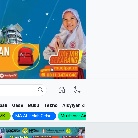
bah
Oase
Buku
Tekno
Aisyiyah dan NA
K...
MA Al-Ishlah Gelar...
Muktamar Aisyiyah 1926:...
Muhadloro