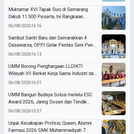
Muktamar XVI Tapak Suci di Semarang
Diikuti 11.500 Peserta, Ini Rangkaian
Agendanya
06/08/2026
16:16
Sambut Santri Baru dan Semarakkan 4
Dasawarsa, OPPI Gelar Pentas Seni Penuh
Makna
06/08/2026
16:13
UMM Borong Penghargaan LLDIKTI
Wilayah VII Berkat Kerja Sama Industri dan
Internasional yang Berdampak
06/08/2026
16:01
UMM Bangun Budaya Solusi melalui ESC
Award 2026, Jaring Dosen dan Tendik
Inovatif
06/08/2026
15:57
Unjuk Kecakapan Profesi; Queen, Alumni
Farmasi 2026 SMK Muhammadiyah 7