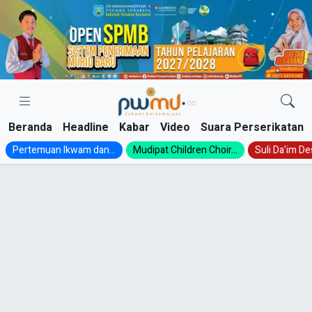
Skip
to
content
Beranda
Headline
Kabar
Video
Suara Perserikatan
Pertemuan Ikwam dan...
Mudipat Children Choir...
Suli Da’im Des