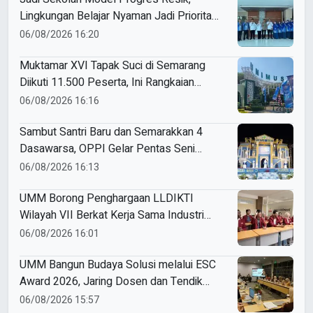
Lingkungan Belajar Nyaman Jadi Prioritas
Smamio Gresik
06/08/2026 16:20
Muktamar XVI Tapak Suci di Semarang
Diikuti 11.500 Peserta, Ini Rangkaian
Agendanya
06/08/2026 16:16
Sambut Santri Baru dan Semarakkan 4
Dasawarsa, OPPI Gelar Pentas Seni
Penuh Makna
06/08/2026 16:13
UMM Borong Penghargaan LLDIKTI
Wilayah VII Berkat Kerja Sama Industri
dan Internasional yang Berdampak
06/08/2026 16:01
UMM Bangun Budaya Solusi melalui ESC
Award 2026, Jaring Dosen dan Tendik
Inovatif
06/08/2026 15:57