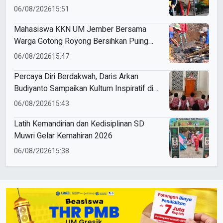
Gondanglegi Berhasil Kerja Sebelum Lulus
06/08/2026
15:51
Mahasiswa KKN UM Jember Bersama
Warga Gotong Royong Bersihkan Puing
Rumah Korban Kebakaran di Desa Sumber
06/08/2026
15:47
Anom
Percaya Diri Berdakwah, Daris Arkan
Budiyanto Sampaikan Kultum Inspiratif di
Masjid Baiturrahman
06/08/2026
15:43
Latih Kemandirian dan Kedisiplinan SD
Muwri Gelar Kemahiran 2026
06/08/2026
15:38