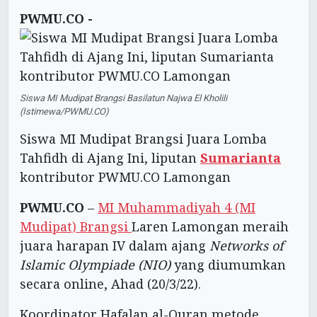
PWMU.CO -
Siswa MI Mudipat Brangsi Basilatun Najwa El Kholili
(Istimewa/PWMU.CO)
Siswa MI Mudipat Brangsi Juara Lomba
Tahfidh di Ajang Ini, liputan
Sumarianta
kontributor PWMU.CO Lamongan
PWMU.CO
–
MI Muhammadiyah 4 (MI
Mudipat) Brangsi
Laren Lamongan meraih
juara harapan IV dalam ajang
Networks of
Islamic Olympiade (NIO)
yang diumumkan
secara online, Ahad (20/3/22).
Koordinator Hafalan al-Quran metode