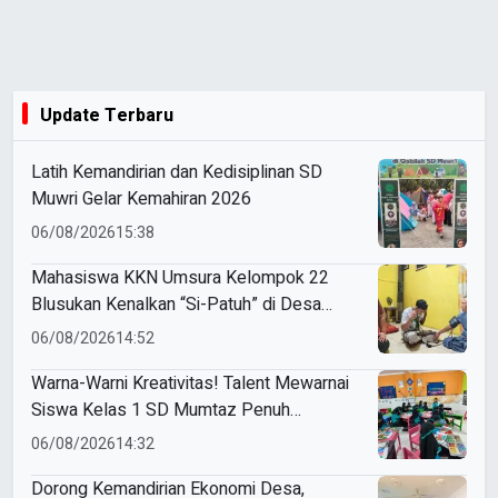
Update Terbaru
Latih Kemandirian dan Kedisiplinan SD
Muwri Gelar Kemahiran 2026
06/08/2026
15:38
Mahasiswa KKN Umsura Kelompok 22
Blusukan Kenalkan “Si-Patuh” di Desa
Banjarkejen
06/08/2026
14:52
Warna-Warni Kreativitas! Talent Mewarnai
Siswa Kelas 1 SD Mumtaz Penuh
Keceriaan
06/08/2026
14:32
Dorong Kemandirian Ekonomi Desa,