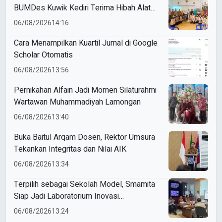
BUMDes Kuwik Kediri Terima Hibah Alat
Pencetak Briket Biomassa Briqpress
06/08/2026
14:16
Cara Menampilkan Kuartil Jurnal di Google
Scholar Otomatis
06/08/2026
13:56
Pernikahan Alfain Jadi Momen Silaturahmi
Wartawan Muhammadiyah Lamongan
06/08/2026
13:40
Buka Baitul Arqam Dosen, Rektor Umsura
Tekankan Integritas dan Nilai AIK
06/08/2026
13:34
Terpilih sebagai Sekolah Model, Smamita
Siap Jadi Laboratorium Inovasi
Pembelajaran AI
06/08/2026
13:24