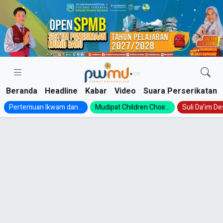
Skip
to
content
Beranda
Headline
Kabar
Video
Suara Perserikatan
Pertemuan Ikwam dan...
Mudipat Children Choir...
Suli Da’im Des