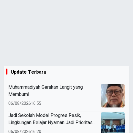
Update Terbaru
Muhammadiyah Gerakan Langit yang
Membumi
06/08/2026
16:55
Jadi Sekolah Model Progres Resik,
Lingkungan Belajar Nyaman Jadi Prioritas
Smamio Gresik
06/08/2026
16:20