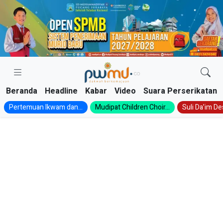
Skip
to
content
Beranda
Headline
Kabar
Video
Suara Perserikatan
Pertemuan Ikwam dan...
Mudipat Children Choir...
Suli Da’im Des