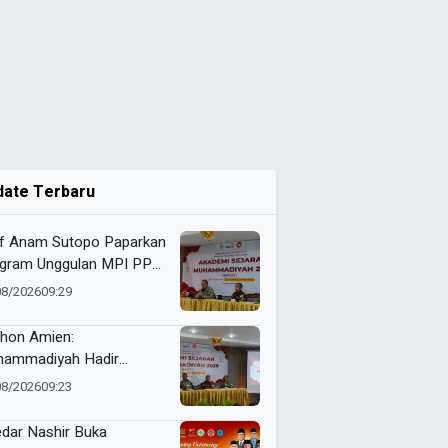
date Terbaru
f Anam Sutopo Paparkan
gram Unggulan MPI PP
hammadiyah
08/2026
09:29
thon Amien:
ammadiyah Hadir
uskan Akidah
08/2026
09:23
dar Nashir Buka