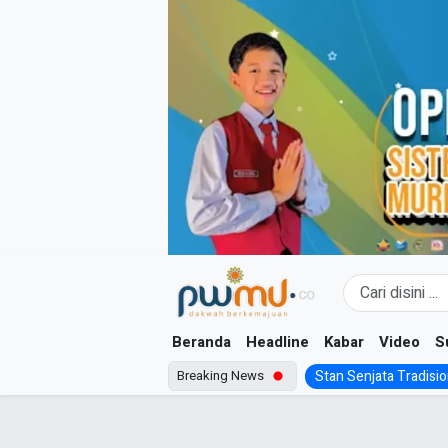
Skip
to
content
Beranda
Headline
Kabar
Video
S
Breaking News
Stan Senjata Tradision