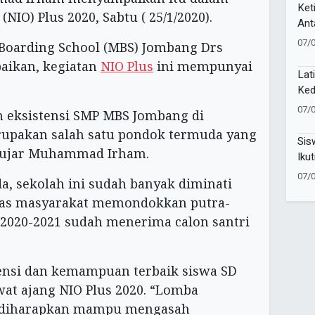
Ket
NIO) Plus 2020, Sabtu ( 25/1/2020).
Ant
Sak
07/
oarding School (MBS) Jombang Drs
ikan, kegiatan
NIO Plus
ini mempunyai
Lat
Ked
Pel
07/
 eksistensi SMP MBS Jombang di
81 
rupakan salah satu pondok termuda yang
Sis
” ujar Muhammad Irham.
Ikut
Lan
07/
a, sekolah ini sudah banyak diminati
sias masyarakat memondokkan putra-
l 2020-2021 sudah menerima calon santri
nsi dan kemampuan terbaik siswa SD
wat ajang NIO Plus 2020. “Lomba
 diharapkan mampu mengasah