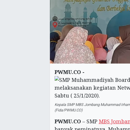
PWMU.CO -
Kepala SMP MBS Jombang Muhammad Irham 
(Fida/PWMU.CO)
PWMU.CO
– SMP
MBS Jomba
banyak peminatnya. Muham