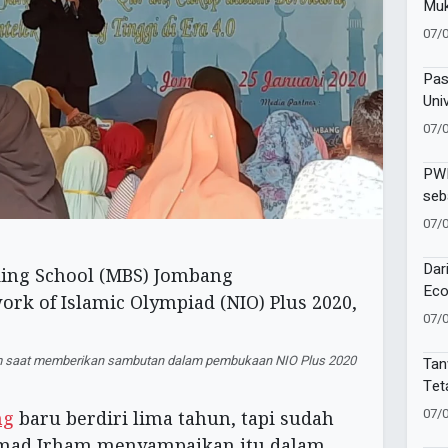
Muk
Sej
07/
Dij
Pas
Uni
Pap
07/
Pes
PWM
seb
Sej
07/
Dar
Eco
Muh
07/
Kek
Muk
saat memberikan sambutan dalam pembukaan NIO Plus 2020
Tan
Tet
PPN
07/
ng
baru berdiri lima tahun, tapi sudah
Gun
mad Irham menyampaikan itu dalam