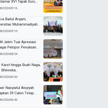
tamar XVI Tapak Suci,
umlah Menteri dan Kapolri
08/2026
09:16
adwalkan Hadir
ca Baitul Arqam,
versitas Muhammadiyah
ua Barat Kawal RTL
08/2026
09:10
erta Selama Enam Bulan
 Jatim Tuai Apresiasi
agai Pelopor Penulisan
arah Muhammadiyah
08/2026
08:54
i Karst hingga Buah Naga,
 Bhinneka
ammadiyah Tunjukkan
08/2026
06:50
uatan Potensi Lokal di
tamar Nasyiatul Aisyiyah
wir Nasyiatul Aisyiyah
apkan 39 Calon Tetap
A 2026–2030, Pemilihan
08/2026
06:46
akan Sistem E-Voting