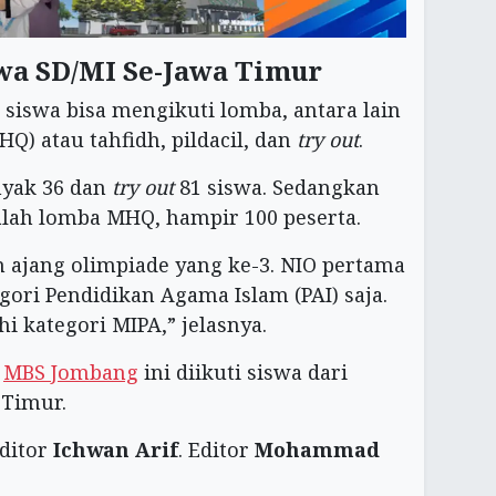
wa SD/MI Se-Jawa Timur
 siswa bisa mengikuti lomba, antara lain
) atau tahfidh, pildacil, dan
try out
.
nyak 36 dan
try out
81 siswa. Sedangkan
lah lomba MHQ, hampir 100 peserta.
n ajang olimpiade yang ke-3. NIO pertama
ori Pendidikan Agama Islam (PAI) saja.
 kategori MIPA,” jelasnya.
i
MBS Jombang
ini diikuti siswa dari
 Timur.
Editor
Ichwan Arif
. Editor
Mohammad