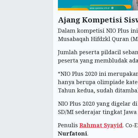
Ajang Kompetisi Sis
Dalam kompetisi NIO Plus ini
Musabaqah Hifdzkl Quran (MHQ
Jumlah peserta pildacil seba
peserta yang membludak ada
“NIO Plus 2020 ini merupaka
hanya berupa olimpiade kateg
Tahun kedua, sudah ditambahi
NIO Plus 2020 yang digelar d
SD/MI sederajar tingkat Jawa
Penulis
Rahmat Syayid
. Co-
Nurfatoni
.