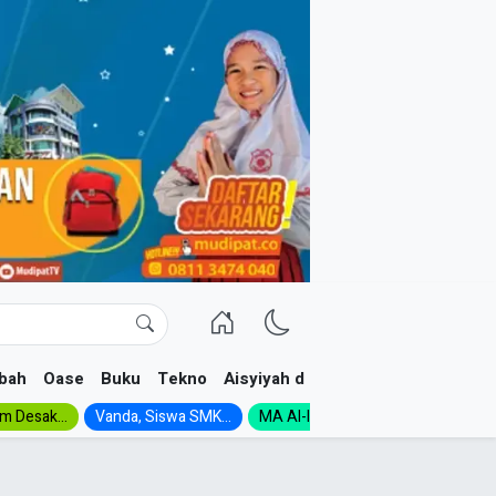
bah
Oase
Buku
Tekno
Aisyiyah dan NA
im Desak...
Vanda, Siswa SMK...
MA Al-Ishlah Gelar...
Muktamar A