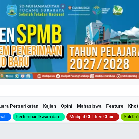
uara Perserikatan
Kajian
Opini
Mahasiswa
Feature
Khot
al...
Pertemuan Ikwam dan...
Mudipat Children Choir...
Suli Da’