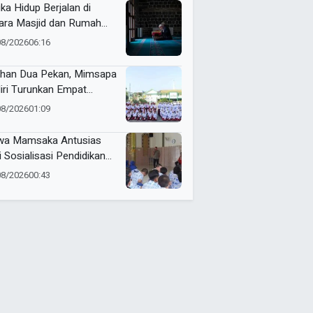
ika Hidup Berjalan di
ara Masjid dan Rumah
it
08/2026
06:16
ihan Dua Pekan, Mimsapa
iri Turunkan Empat
eton pada LBB HUT Ke-
08/2026
01:09
RI Kecamatan Pare
wa Mamsaka Antusias
i Sosialisasi Pendidikan
jutan ke Luar Negeri
08/2026
00:43