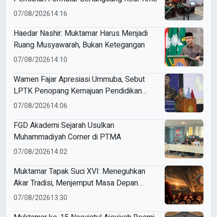
07/08/2026
14:16
Haedar Nashir: Muktamar Harus Menjadi
Ruang Musyawarah, Bukan Ketegangan
07/08/2026
14:10
Wamen Fajar Apresiasi Ummuba, Sebut
LPTK Penopang Kemajuan Pendidikan
Indonesia
07/08/2026
14:06
FGD Akademi Sejarah Usulkan
Muhammadiyah Corner di PTMA
07/08/2026
14:02
Muktamar Tapak Suci XVI: Meneguhkan
Akar Tradisi, Menjemput Masa Depan
Mendunia
07/08/2026
13:30