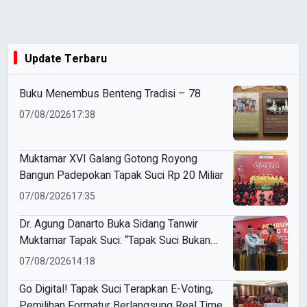
Update Terbaru
Buku Menembus Benteng Tradisi – 78
07/08/2026
17:38
Muktamar XVI Galang Gotong Royong
Bangun Padepokan Tapak Suci Rp 20 Miliar
07/08/2026
17:35
Dr. Agung Danarto Buka Sidang Tanwir
Muktamar Tapak Suci: “Tapak Suci Bukan
Organisasi Ko Ping Ho dan Dracin”
07/08/2026
14:18
Go Digital! Tapak Suci Terapkan E-Voting,
Pemilihan Formatur Berlangsung Real Time