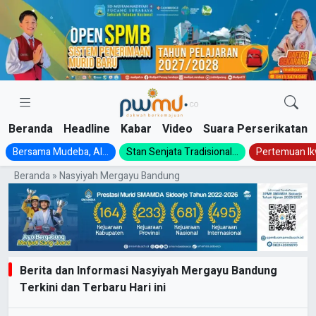
Skip
to
content
Beranda
Headline
Kabar
Video
Suara Perserikatan
Bersama Mudeba, Al...
Stan Senjata Tradisional...
Pertemuan Ik
Beranda
»
Nasyiyah Mergayu Bandung
Berita dan Informasi Nasyiyah Mergayu Bandung
Terkini dan Terbaru Hari ini