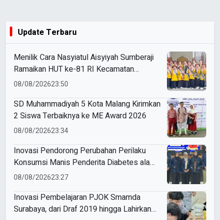
Update Terbaru
Menilik Cara Nasyiatul Aisyiyah Sumberaji
Ramaikan HUT ke-81 RI Kecamatan
Sukodadi
08/08/2026
23:50
SD Muhammadiyah 5 Kota Malang Kirimkan
2 Siswa Terbaiknya ke ME Award 2026
08/08/2026
23:34
Inovasi Pendorong Perubahan Perilaku
Konsumsi Manis Penderita Diabetes ala
Mahasiswa Unesa
08/08/2026
23:27
Inovasi Pembelajaran PJOK Smamda
Surabaya, dari Draf 2019 hingga Lahirkan