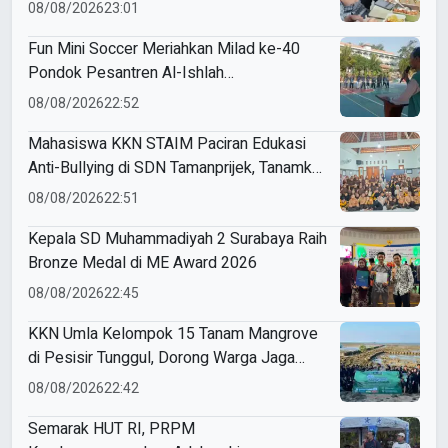
Modul Gizi Digital
08/08/2026
23:01
Fun Mini Soccer Meriahkan Milad ke-40
Pondok Pesantren Al-Ishlah
Sendangagung
08/08/2026
22:52
Mahasiswa KKN STAIM Paciran Edukasi
Anti-Bullying di SDN Tamanprijek, Tanamkan
Empati Sejak Dini
08/08/2026
22:51
Kepala SD Muhammadiyah 2 Surabaya Raih
Bronze Medal di ME Award 2026
08/08/2026
22:45
KKN Umla Kelompok 15 Tanam Mangrove
di Pesisir Tunggul, Dorong Warga Jaga
Lingkungan
08/08/2026
22:42
Semarak HUT RI, PRPM