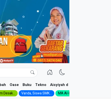
bah
Oase
Buku
Tekno
Aisyiyah dan NA
im Desak...
Vanda, Siswa SMK...
MA Al-Ishlah Gelar...
Muktamar A