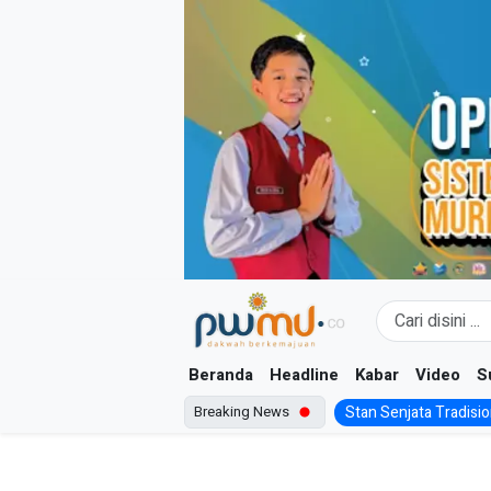
Skip
to
content
Beranda
Headline
Kabar
Video
S
Breaking News
Stan Senjata Tradision