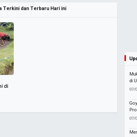
 Terkini dan Terbaru Hari ini
Up
Muk
di 
i di
Tit
07/
Org
Goy
Pro
Men
07/
Dia
All
Men