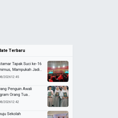
date Terbaru
tamar Tapak Suci ke-16
Unimus, Mampukah Jadi
ik Balik Transformasi
08/2026
12:45
anisasi?
ang Penguin Awali
gram Orang Tua
gajar di SD Musix, Siswa
08/2026
12:42
jak Jadi Juara di Mata
ah
uju Sekolah