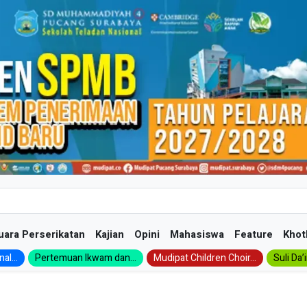
uara Perserikatan
Kajian
Opini
Mahasiswa
Feature
Khot
al...
Pertemuan Ikwam dan...
Mudipat Children Choir...
Suli Da’