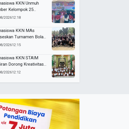
asiswa KKN Unmuh
ber Kelompok 25
randing Dapur Bu Zaen,
08/2026
12:18
kuat Identitas UMKM
al
hasiswa KKN MAs
seskan Turnamen Bola
i SMP/MTs se-
08/2026
12:15
amatan Kasembon
am Rangka PHBN
asiswa KKN STAIM
iran Dorong Kreativitas
wa Desa Tamanprijek
08/2026
12:12
alui Seni Menggambar