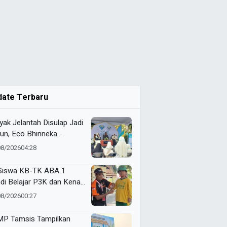
date Terbaru
yak Jelantah Disulap Jadi
un, Eco Bhinneka
ammadiyah Inspirasi
08/2026
04:28
er Nasyiatul Aisyiyah
Siswa KB-TK ABA 1
di Belajar P3K dan Kenali
ulans Lewat Ambulance
08/2026
00:27
s to Schools
P Tamsis Tampilkan