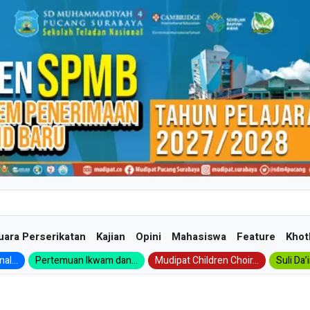
uara Perserikatan
Kajian
Opini
Mahasiswa
Feature
Khot
al...
Pertemuan Ikwam dan...
Mudipat Children Choir...
Suli Da’