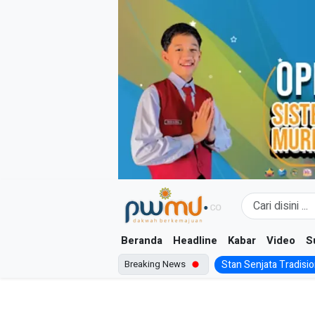
Skip
to
content
Beranda
Headline
Kabar
Video
S
Breaking News
Stan Senjata Tradision