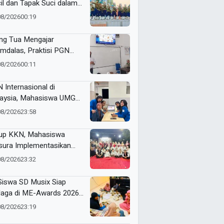
il dan Tapak Suci dalam
 School One Event di
08/2026
00:19
okerto
ng Tua Mengajar
mdalas, Praktisi PGN
A Kenalkan Dunia
08/2026
00:11
ustri Migas
 Internasional di
aysia, Mahasiswa UMG
bangkan Website
08/2026
23:58
genalan Budaya
onesia
up KKN, Mahasiswa
ura Implementasikan
pact Bin untuk Sampah
08/2026
23:32
rganik di Ketabang
Siswa SD Musix Siap
laga di ME-Awards 2026,
on Doa Restu
08/2026
23:19