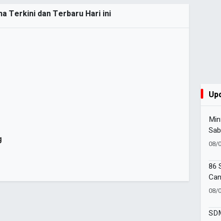
na Terkini dan Terbaru Hari ini
Up
Min
Sab
g
Muh
08/
Kad
86 
Can
Amb
08/
Goe
SDM