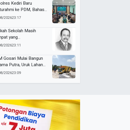
olres Kediri Baru
aturahmi ke PDM, Bahas
ergi Jaga Kamtibmas
08/2026
23:17
kah Sekolah Masih
pat yang
yenangkan?
08/2026
23:11
 Gosari Mulai Bangun
ama Putra, Uruk Lahan
gan 81 Dump Truck
08/2026
23:09