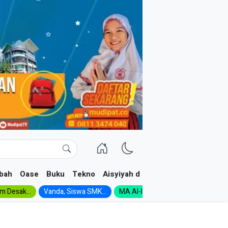
bah
Oase
Buku
Tekno
Aisyiyah dan NA
im Desak...
Vanda, Siswa SMK...
MA Al-Ishlah Gelar...
Muktamar A