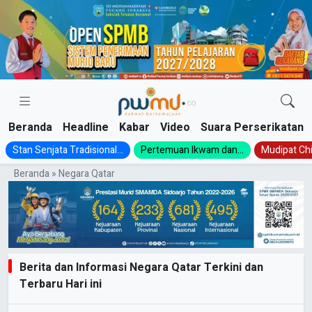
Skip
to
content
Beranda
Headline
Kabar
Video
Suara Perserikatan
Stan Senjata Tradisional...
Pertemuan Ikwam dan...
Mudipat Chil
Beranda
»
Negara Qatar
Berita dan Informasi Negara Qatar Terkini dan
Terbaru Hari ini