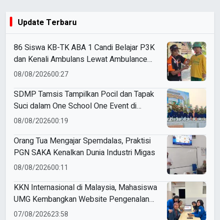
Update Terbaru
86 Siswa KB-TK ABA 1 Candi Belajar P3K
dan Kenali Ambulans Lewat Ambulance
Goes to Schools
08/08/2026
00:27
SDMP Tamsis Tampilkan Pocil dan Tapak
Suci dalam One School One Event di
Mojokerto
08/08/2026
00:19
Orang Tua Mengajar Spemdalas, Praktisi
PGN SAKA Kenalkan Dunia Industri Migas
08/08/2026
00:11
KKN Internasional di Malaysia, Mahasiswa
UMG Kembangkan Website Pengenalan
Budaya Indonesia
07/08/2026
23:58