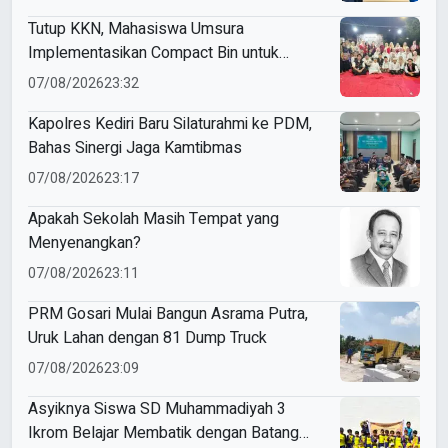
Tutup KKN, Mahasiswa Umsura
Implementasikan Compact Bin untuk
Sampah Anorganik di Ketabang
07/08/2026
23:32
Kapolres Kediri Baru Silaturahmi ke PDM,
Bahas Sinergi Jaga Kamtibmas
07/08/2026
23:17
Apakah Sekolah Masih Tempat yang
Menyenangkan?
07/08/2026
23:11
PRM Gosari Mulai Bangun Asrama Putra,
Uruk Lahan dengan 81 Dump Truck
07/08/2026
23:09
Asyiknya Siswa SD Muhammadiyah 3
Ikrom Belajar Membatik dengan Batang