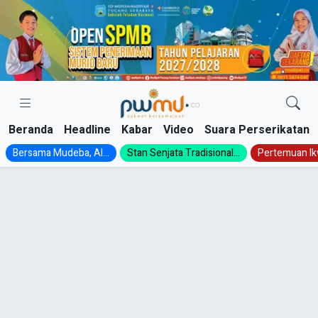
Skip
to
content
Beranda
Headline
Kabar
Video
Suara Perserikatan
Bersama Mudeba, Al...
Stan Senjata Tradisional...
Pertemuan Ik