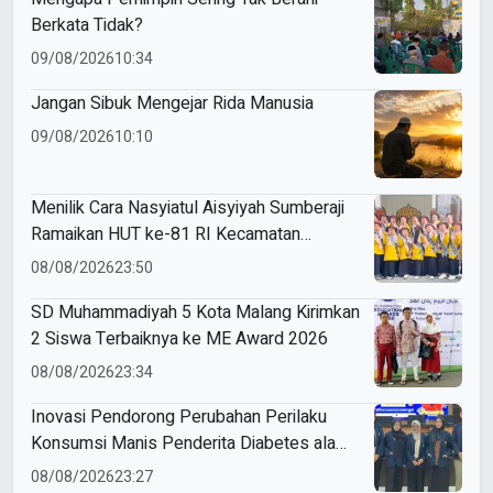
Berkata Tidak?
09/08/2026
10:34
Jangan Sibuk Mengejar Rida Manusia
09/08/2026
10:10
Menilik Cara Nasyiatul Aisyiyah Sumberaji
Ramaikan HUT ke-81 RI Kecamatan
Sukodadi
08/08/2026
23:50
SD Muhammadiyah 5 Kota Malang Kirimkan
2 Siswa Terbaiknya ke ME Award 2026
08/08/2026
23:34
Inovasi Pendorong Perubahan Perilaku
Konsumsi Manis Penderita Diabetes ala
Mahasiswa Unesa
08/08/2026
23:27