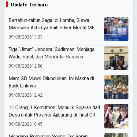
Update Terbaru
Bertahun-tahun Gagal di Lomba, Siswa
Mamsaka Akhirnya Raih Silver Medal ME
Awards 2026
09/08/2026
13:23
Tiga “Jimat” Jenderal Sudirman: Menjaga
Wudu, Salat, dan Mencintai Sesama
09/08/2026
12:56
Mars SD Muwri Diluncurkan, Ini Makna di
Balik Liriknya
09/08/2026
12:42
11 Orang, 1 Komitmen: Menulis Sejarah dari
Desa untuk Provinsi, Ajibarang di Final CRM
2026
09/08/2026
10:45
Mengapa Pemimpin Sering Tak Berani