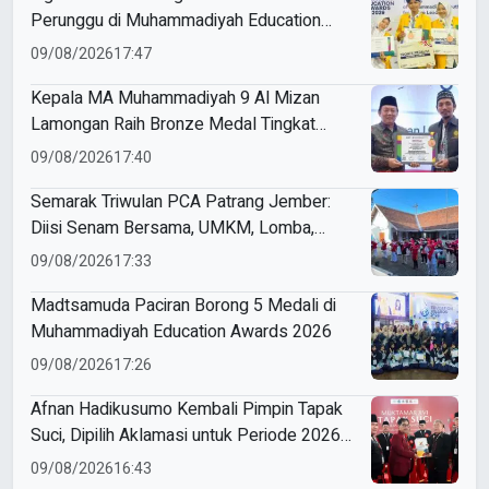
Perunggu di Muhammadiyah Education
Awards 2026
09/08/2026
17:47
Kepala MA Muhammadiyah 9 Al Mizan
Lamongan Raih Bronze Medal Tingkat
Jawa Timur pada ME Awards 2026
09/08/2026
17:40
Semarak Triwulan PCA Patrang Jember:
Diisi Senam Bersama, UMKM, Lomba,
Pemeriksaan Kesehatan, hingga
09/08/2026
17:33
Penyuluhan Sampah
Madtsamuda Paciran Borong 5 Medali di
Muhammadiyah Education Awards 2026
09/08/2026
17:26
Afnan Hadikusumo Kembali Pimpin Tapak
Suci, Dipilih Aklamasi untuk Periode 2026–
2031
09/08/2026
16:43