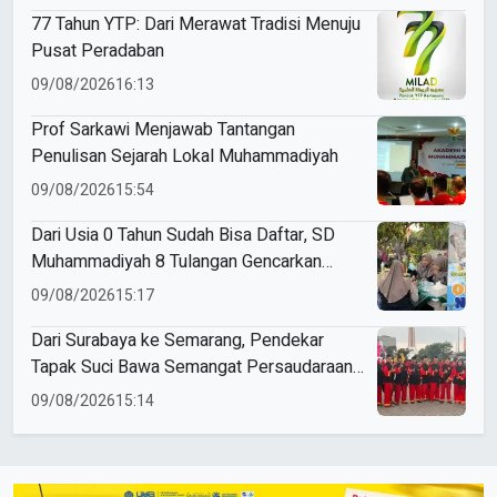
77 Tahun YTP: Dari Merawat Tradisi Menuju
Pusat Peradaban
09/08/2026
16:13
Prof Sarkawi Menjawab Tantangan
Penulisan Sejarah Lokal Muhammadiyah
09/08/2026
15:54
Dari Usia 0 Tahun Sudah Bisa Daftar, SD
Muhammadiyah 8 Tulangan Gencarkan
SPMB
09/08/2026
15:17
Dari Surabaya ke Semarang, Pendekar
Tapak Suci Bawa Semangat Persaudaraan
di Muktamar XVI
09/08/2026
15:14