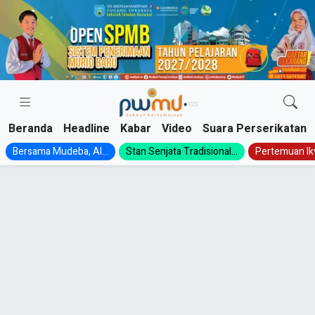
Skip
to
content
Beranda
Headline
Kabar
Video
Suara Perserikatan
Bersama Mudeba, Al...
Stan Senjata Tradisional...
Pertemuan Ik