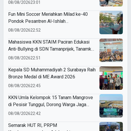
Modul Gizi Digital
08/08/2026
23:01
Fun Mini Soccer Meriahkan Milad ke-40
Pondok Pesantren Al-Ishlah
Sendangagung
08/08/2026
22:52
Mahasiswa KKN STAIM Paciran Edukasi
Anti-Bullying di SDN Tamanprijek, Tanamkan
Empati Sejak Dini
08/08/2026
22:51
Kepala SD Muhammadiyah 2 Surabaya Raih
Bronze Medal di ME Award 2026
08/08/2026
22:45
KKN Umla Kelompok 15 Tanam Mangrove
di Pesisir Tunggul, Dorong Warga Jaga
Lingkungan
08/08/2026
22:42
Semarak HUT RI, PRPM