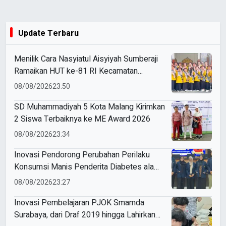
Update Terbaru
Menilik Cara Nasyiatul Aisyiyah Sumberaji
Ramaikan HUT ke-81 RI Kecamatan
Sukodadi
08/08/2026
23:50
SD Muhammadiyah 5 Kota Malang Kirimkan
2 Siswa Terbaiknya ke ME Award 2026
08/08/2026
23:34
Inovasi Pendorong Perubahan Perilaku
Konsumsi Manis Penderita Diabetes ala
Mahasiswa Unesa
08/08/2026
23:27
Inovasi Pembelajaran PJOK Smamda
Surabaya, dari Draf 2019 hingga Lahirkan