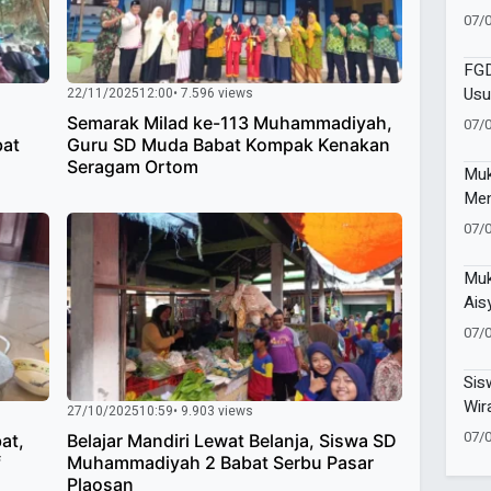
Pen
07/
Pen
FGD
Usu
22/11/2025
12:00
• 7.596 views
Cor
Semarak Milad ke-113 Muhammadiyah,
07/
bat
Guru SD Muda Babat Kompak Kenakan
Seragam Ortom
Muk
Men
Men
07/
Men
Muk
Ais
Teg
07/
Per
Ber
Sis
Wir
27/10/2025
10:59
• 9.903 views
Ent
07/
at,
Belajar Mandiri Lewat Belanja, Siswa SD
Did
f
Muhammadiyah 2 Babat Serbu Pasar
Plaosan