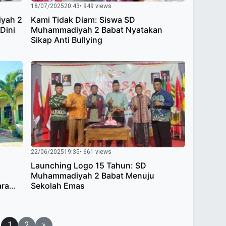
18/07/2025
20:43
• 949 views
iyah 2
Kami Tidak Diam: Siswa SD
Dini
Muhammadiyah 2 Babat Nyatakan
Sikap Anti Bullying
22/06/2025
19:35
• 661 views
Launching Logo 15 Tahun: SD
Muhammadiyah 2 Babat Menuju
ara
Sekolah Emas
1
2
»