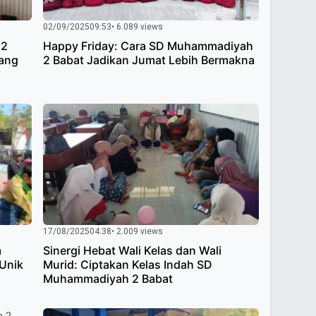
02/09/2025
09:53
• 6.089 views
 2
Happy Friday: Cara SD Muhammadiyah
pang
2 Babat Jadikan Jumat Lebih Bermakna
17/08/2025
04:38
• 2.009 views
m
Sinergi Hebat Wali Kelas dan Wali
Unik
Murid: Ciptakan Kelas Indah SD
Muhammadiyah 2 Babat