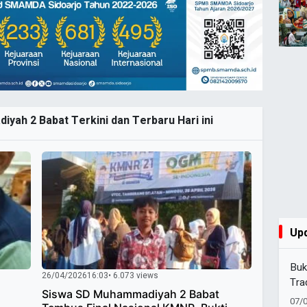
yah 2 Babat Terkini dan Terbaru Hari ini
Up
Buk
26/04/2026
16:03
• 6.073 views
Tra
‎Siswa SD Muhammadiyah 2 Babat
07/