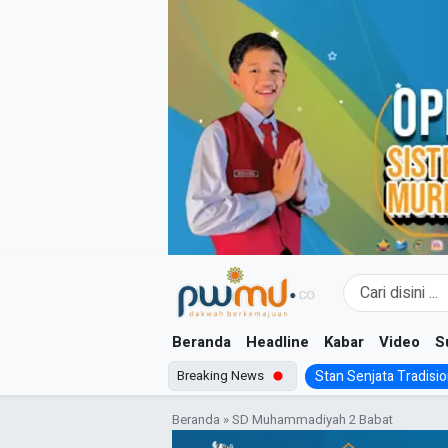
Skip
to
content
Beranda
Headline
Kabar
Video
S
Breaking News
Stan Senjata Tradision
Beranda
»
SD Muhammadiyah 2 Babat