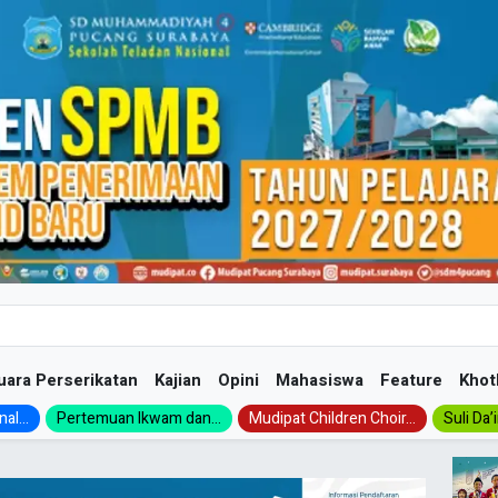
uara Perserikatan
Kajian
Opini
Mahasiswa
Feature
Khot
al...
Pertemuan Ikwam dan...
Mudipat Children Choir...
Suli Da’