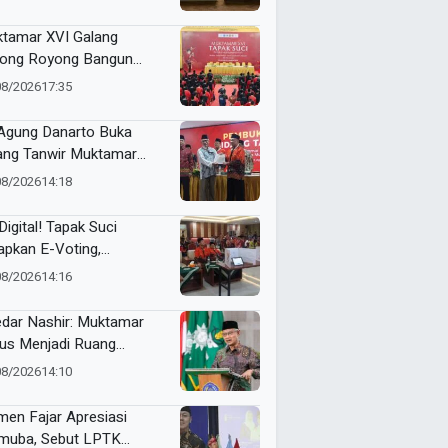
tamar XVI Galang
ong Royong Bangun
epokan Tapak Suci Rp 20
08/2026
17:35
ar
 Agung Danarto Buka
ang Tanwir Muktamar
ak Suci: “Tapak Suci
08/2026
14:18
an Organisasi Ko Ping
dan Dracin”
Digital! Tapak Suci
apkan E-Voting,
ilihan Formatur
08/2026
14:16
langsung Real Time
dar Nashir: Muktamar
us Menjadi Ruang
yawarah, Bukan
08/2026
14:10
egangan
en Fajar Apresiasi
uba, Sebut LPTK