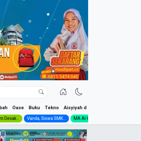
bah
Oase
Buku
Tekno
Aisyiyah dan NA
im Desak...
Vanda, Siswa SMK...
MA Al-Ishlah Gelar...
Muktamar A