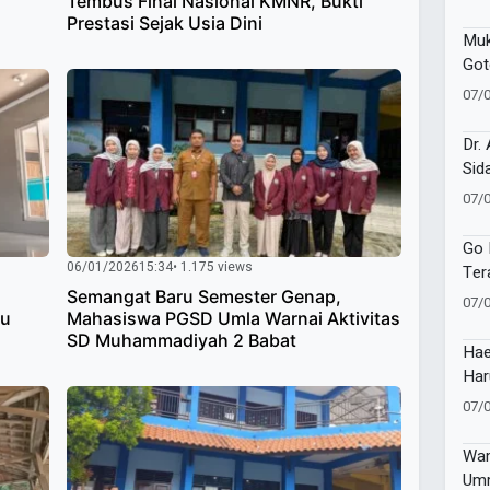
Tembus Final Nasional KMNR, Bukti
Prestasi Sejak Usia Dini
Muk
Got
Pad
07/
Mili
Dr.
Sid
Tap
07/
Buk
Ho 
Go 
06/01/2026
15:34
• 1.175 views
Ter
Pem
Semangat Baru Semester Genap,
07/
su
Mahasiswa PGSD Umla Warnai Aktivitas
Ber
SD Muhammadiyah 2 Babat
Hae
Har
Mus
07/
Ket
Wam
Umm