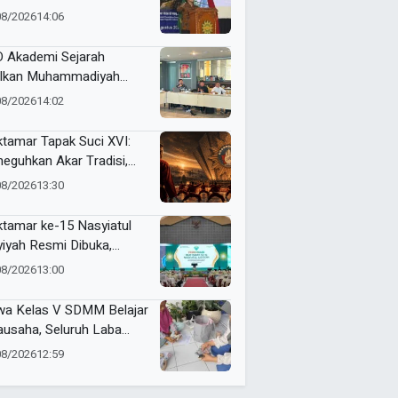
opang Kemajuan
08/2026
14:06
didikan Indonesia
 Akademi Sejarah
lkan Muhammadiyah
ner di PTMA
08/2026
14:02
tamar Tapak Suci XVI:
eguhkan Akar Tradisi,
jemput Masa Depan
08/2026
13:30
dunia
tamar ke-15 Nasyiatul
yiyah Resmi Dibuka,
uhkan Komitmen
08/2026
13:00
empuan Muda
kemajuan
wa Kelas V SDMM Belajar
ausaha, Seluruh Laba
repreneur for Charity
08/2026
12:59
onasikan