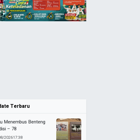
date Terbaru
u Menembus Benteng
disi – 78
08/2026
17:38