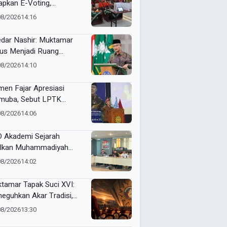
apkan E-Voting,
ilihan Formatur
08/2026
14:16
langsung Real Time
dar Nashir: Muktamar
us Menjadi Ruang
yawarah, Bukan
08/2026
14:10
egangan
en Fajar Apresiasi
uba, Sebut LPTK
opang Kemajuan
08/2026
14:06
didikan Indonesia
 Akademi Sejarah
lkan Muhammadiyah
ner di PTMA
08/2026
14:02
tamar Tapak Suci XVI:
eguhkan Akar Tradisi,
jemput Masa Depan
08/2026
13:30
dunia