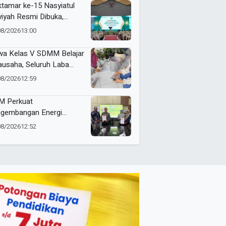
tamar ke-15 Nasyiatul
yiyah Resmi Dibuka,
uhkan Komitmen
08/2026
13:00
empuan Muda
kemajuan
wa Kelas V SDMM Belajar
ausaha, Seluruh Laba
repreneur for Charity
08/2026
12:59
onasikan
 Perkuat
gembangan Energi
barukan Lewat Varietas
08/2026
12:52
u Jarak Pagar JCUMM5