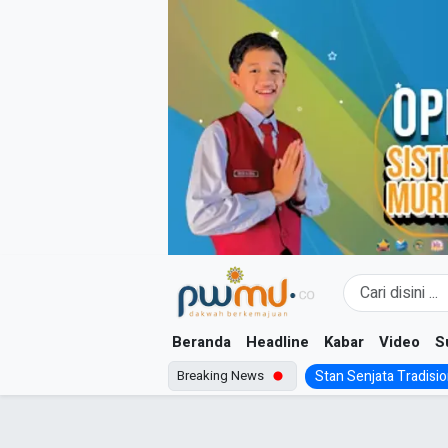
Skip
to
content
Beranda
Headline
Kabar
Video
S
Breaking News
Stan Senjata Tradision