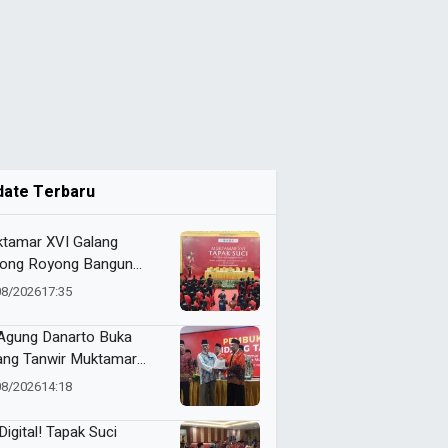
date Terbaru
tamar XVI Galang
ong Royong Bangun
epokan Tapak Suci Rp 20
08/2026
17:35
ar
 Agung Danarto Buka
ang Tanwir Muktamar
ak Suci: “Tapak Suci
08/2026
14:18
an Organisasi Ko Ping
dan Dracin”
Digital! Tapak Suci