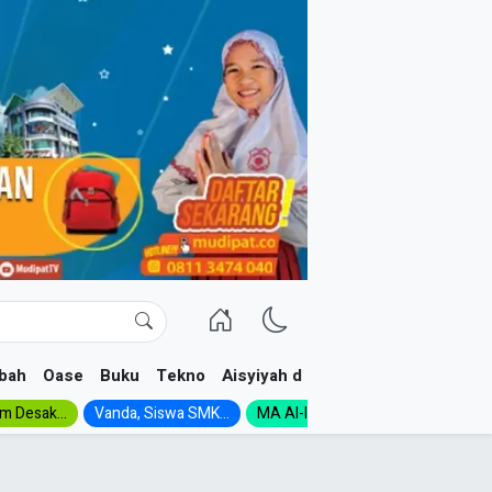
bah
Oase
Buku
Tekno
Aisyiyah dan NA
im Desak...
Vanda, Siswa SMK...
MA Al-Ishlah Gelar...
Muktamar A