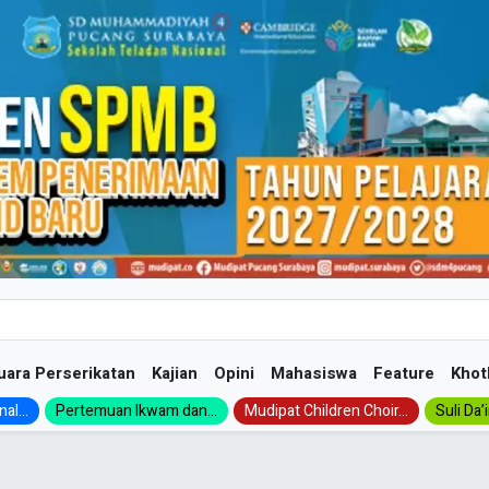
uara Perserikatan
Kajian
Opini
Mahasiswa
Feature
Khot
al...
Pertemuan Ikwam dan...
Mudipat Children Choir...
Suli Da’