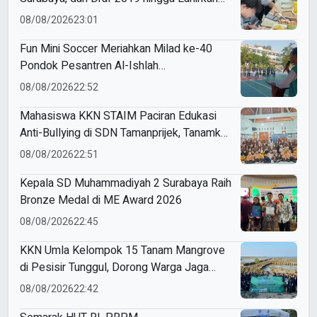
Modul Gizi Digital
08/08/2026
23:01
Fun Mini Soccer Meriahkan Milad ke-40
Pondok Pesantren Al-Ishlah
Sendangagung
08/08/2026
22:52
Mahasiswa KKN STAIM Paciran Edukasi
Anti-Bullying di SDN Tamanprijek, Tanamkan
Empati Sejak Dini
08/08/2026
22:51
Kepala SD Muhammadiyah 2 Surabaya Raih
Bronze Medal di ME Award 2026
08/08/2026
22:45
KKN Umla Kelompok 15 Tanam Mangrove
di Pesisir Tunggul, Dorong Warga Jaga
Lingkungan
08/08/2026
22:42