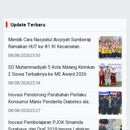
Update Terbaru
Menilik Cara Nasyiatul Aisyiyah Sumberaji
Ramaikan HUT ke-81 RI Kecamatan
Sukodadi
08/08/2026
23:50
SD Muhammadiyah 5 Kota Malang Kirimkan
2 Siswa Terbaiknya ke ME Award 2026
08/08/2026
23:34
Inovasi Pendorong Perubahan Perilaku
Konsumsi Manis Penderita Diabetes ala
Mahasiswa Unesa
08/08/2026
23:27
Inovasi Pembelajaran PJOK Smamda
Surabaya, dari Draf 2019 hingga Lahirkan