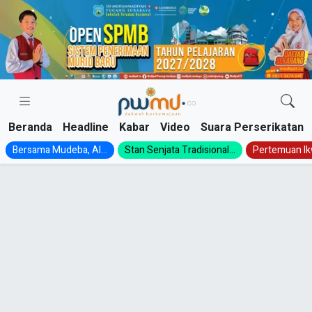
Skip
to
content
Beranda
Headline
Kabar
Video
Suara Perserikatan
Bersama Mudeba, Al...
Stan Senjata Tradisional...
Pertemuan Ik