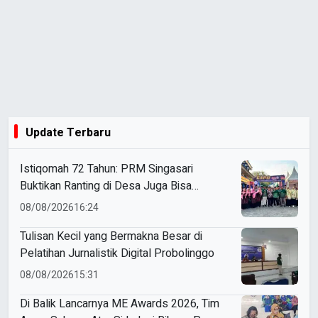
Update Terbaru
Istiqomah 72 Tahun: PRM Singasari
Buktikan Ranting di Desa Juga Bisa
Bersinar di Tingkat Jawa Tengah
08/08/2026
16:24
Tulisan Kecil yang Bermakna Besar di
Pelatihan Jurnalistik Digital Probolinggo
08/08/2026
15:31
Di Balik Lancarnya ME Awards 2026, Tim