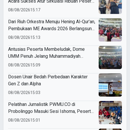
Acara Sukses Atur Sirkulasi Ribuan Peserta
di Dome UMM
08/08/2026
15:17
Dari Riuh Orkestra Menuju Hening Al-Qur’an,
Pembukaan ME Awards 2026 Berlangsung
Khidmat
08/08/2026
15:13
Antusias Peserta Membeludak, Dome
UMM Penuh Jelang Muhammadiyah
Education Awards 2026
08/08/2026
15:09
Dosen Unair Bedah Perbedaan Karakter
Gen Z dan Alpha
08/08/2026
15:03
Pelatihan Jurnalistik PWMU.CO di
Probolinggo Masuki Sesi Ishoma, Peserta
Antusias Ikuti Materi
08/08/2026
15:01