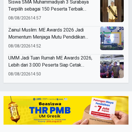
Siswa SMA Muhammadiyah 3 Surabaya
Terpilih sebagai 150 Peserta Terbaik
Forum Pelajar Indonesia
08/08/2026
14:57
Zainul Muslim: ME Awards 2026 Jadi
Momentum Menjaga Mutu Pendidikan
Muhammadiyah
08/08/2026
14:52
UMM Jadi Tuan Rumah ME Awards 2026,
Lebih dari 3.000 Peserta Siap Cetak
Pemimpin Masa Depan
08/08/2026
14:50