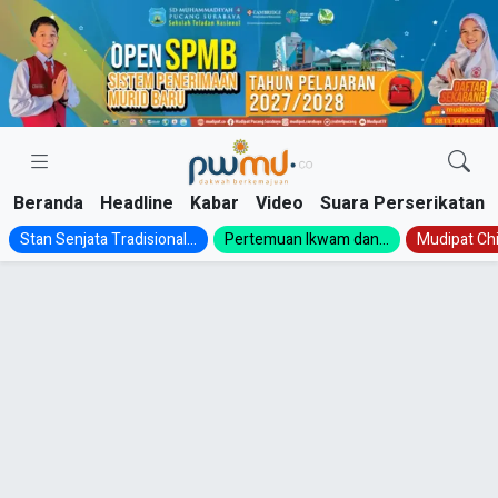
Skip
to
content
Beranda
Headline
Kabar
Video
Suara Perserikatan
Stan Senjata Tradisional...
Pertemuan Ikwam dan...
Mudipat Chil