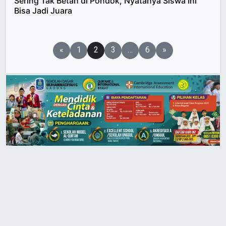
Sering Tak Betah di Pondok, Nyatanya Siswa Ini
Bisa Jadi Juara
Paginasi
«
1
2
3
…
6
»
pos