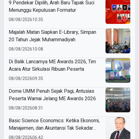
9 Pendekar Dipilih, Arah Baru Tapak Suci
Menunggu Keputusan Formatur
08/08/2026
10:35
Majalah Matan Siapkan E-Library, Simpan
20 Tahun Jejak Muhammadiyah
08/08/2026
10:08
Di Balik Lancarnya ME Awards 2026, Tim
Acara Atur Sirkulasi Ribuan Peserta
08/08/2026
09:35
Dome UMM Penuh Sejak Pagi, Antusias
Peserta Warnai Jelang ME Awards 2026
08/08/2026
08:31
Basic Science Economics: Ketika Ekonomi,
Manajemen, dan Akuntansi Tak Sekadar
Bicara Angka
08/08/2026
06:42