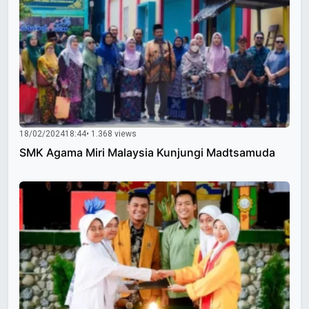
18/02/2024
18:44
• 1.368 views
SMK Agama Miri Malaysia Kunjungi Madtsamuda