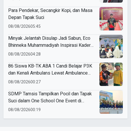
Para Pendekar, Secangkir Kopi, dan Masa
Depan Tapak Suci
08/08/2026
05:45
Minyak Jelantah Disulap Jadi Sabun, Eco
Bhinneka Muhammadiyah Inspirasi Kader
Nasyiatul Aisyiyah
08/08/2026
04:28
86 Siswa KB-TK ABA 1 Candi Belajar P3K
dan Kenali Ambulans Lewat Ambulance
Goes to Schools
08/08/2026
00:27
SDMP Tamsis Tampilkan Pocil dan Tapak
Suci dalam One School One Event di
Mojokerto
08/08/2026
00:19