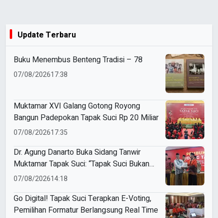
Update Terbaru
Buku Menembus Benteng Tradisi – 78
07/08/2026
17:38
Muktamar XVI Galang Gotong Royong
Bangun Padepokan Tapak Suci Rp 20 Miliar
07/08/2026
17:35
Dr. Agung Danarto Buka Sidang Tanwir
Muktamar Tapak Suci: “Tapak Suci Bukan
Organisasi Ko Ping Ho dan Dracin”
07/08/2026
14:18
Go Digital! Tapak Suci Terapkan E-Voting,
Pemilihan Formatur Berlangsung Real Time