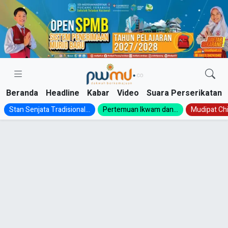
Skip
to
content
Beranda
Headline
Kabar
Video
Suara Perserikatan
Stan Senjata Tradisional...
Pertemuan Ikwam dan...
Mudipat Chil