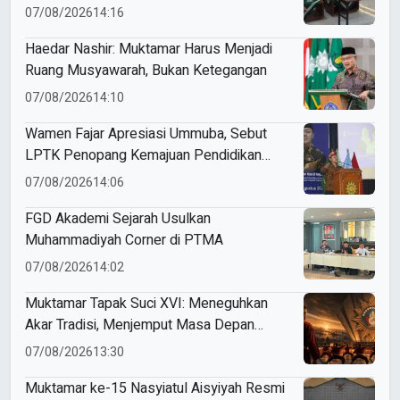
07/08/2026
14:16
Haedar Nashir: Muktamar Harus Menjadi
Ruang Musyawarah, Bukan Ketegangan
07/08/2026
14:10
Wamen Fajar Apresiasi Ummuba, Sebut
LPTK Penopang Kemajuan Pendidikan
Indonesia
07/08/2026
14:06
FGD Akademi Sejarah Usulkan
Muhammadiyah Corner di PTMA
07/08/2026
14:02
Muktamar Tapak Suci XVI: Meneguhkan
Akar Tradisi, Menjemput Masa Depan
Mendunia
07/08/2026
13:30
Muktamar ke-15 Nasyiatul Aisyiyah Resmi