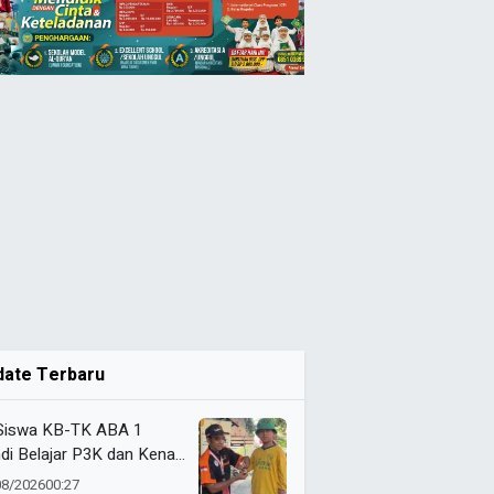
date Terbaru
Siswa KB-TK ABA 1
di Belajar P3K dan Kenali
ulans Lewat Ambulance
08/2026
00:27