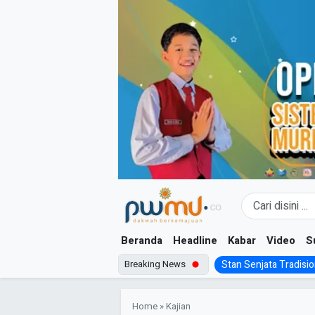
Skip
to
content
Beranda
Headline
Kabar
Video
S
Breaking News
Stan Senjata Tradision
Home
»
Kajian