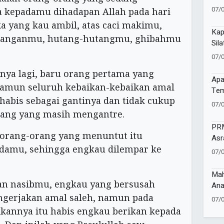
Moh
07/
 kepadamu dihadapan Allah pada hari
a yang kau ambil, atas caci makimu,
Kap
ranganmu, hutang-hutangmu, ghibahmu
Sil
Sin
07/
ya lagi, baru orang pertama yang
Apa
amun seluruh kebaikan-kebaikan amal
Tem
 habis sebagai gantinya dan tidak cukup
Men
07/
rang yang masih mengantre.
PRM
 orang-orang yang menuntut itu
Asr
adamu, sehingga engkau dilempar ke
den
07/
Mah
n nasibmu, engkau yang bersusah
Ana
Ind
ngerjakan amal saleh, namun pada
07/
Lit
kannya itu habis engkau berikan kepada