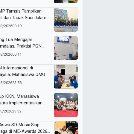
s to Schools
P Tamsis Tampilkan
il dan Tapak Suci dalam
 School One Event di
08/2026
00:19
okerto
ng Tua Mengajar
mdalas, Praktisi PGN
A Kenalkan Dunia
08/2026
00:11
ustri Migas
 Internasional di
aysia, Mahasiswa UMG
bangkan Website
08/2026
23:58
genalan Budaya
onesia
up KKN, Mahasiswa
ura Implementasikan
pact Bin untuk Sampah
08/2026
23:32
rganik di Ketabang
Siswa SD Musix Siap
laga di ME-Awards 2026,