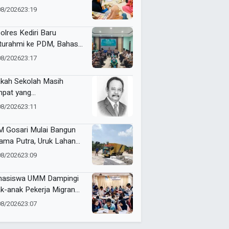
on Doa Restu
08/2026
23:19
olres Kediri Baru
aturahmi ke PDM, Bahas
ergi Jaga Kamtibmas
08/2026
23:17
kah Sekolah Masih
pat yang
yenangkan?
08/2026
23:11
 Gosari Mulai Bangun
ama Putra, Uruk Lahan
gan 81 Dump Truck
08/2026
23:09
asiswa UMM Dampingi
k-anak Pekerja Migran
onesia di Penang, Perkuat
08/2026
23:07
erasi dan Cinta Tanah Air