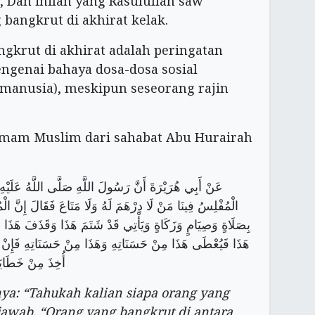
, Dan inilah yang Rasulullah saw
bangkrut di akhirat kelak.
ngkrut di akhirat adalah peringatan
engenai bahaya dosa-dosa sosial
manusia), meskipun seseorang rajin
 Imam Muslim dari sahabat Abu Hurairah
الْمُفْلِسُ فِينَا مَنْ لَا دِرْهَمَ لَهُ وَلَا مَتَاعَ فَقَالَ إِنَّ الْ
بِصَلَاةٍ وَصِيَامٍ وَزَكَاةٍ وَيَأْتِي قَدْ شَتَمَ هَذَا وَقَذَفَ هَذَ
هَذَا فَيُعْطَى هَذَا مِنْ حَسَنَاتِهِ وَهَذَا مِنْ حَسَنَاتِهِ فَإِنْ ف
أُخِذَ مِنْ خَطَايَ
nya: “Tahukah kalian siapa orang yang
awab, “Orang yang bangkrut di antara