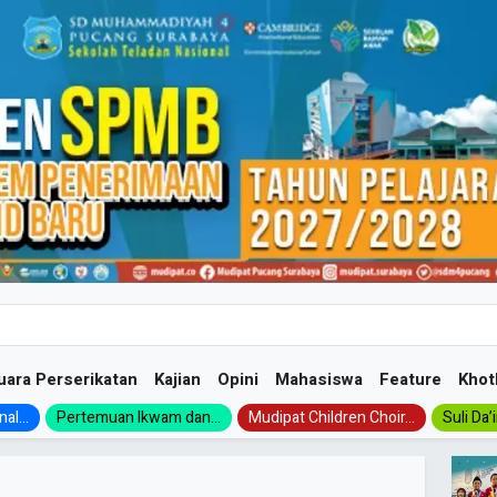
uara Perserikatan
Kajian
Opini
Mahasiswa
Feature
Khot
al...
Pertemuan Ikwam dan...
Mudipat Children Choir...
Suli Da’