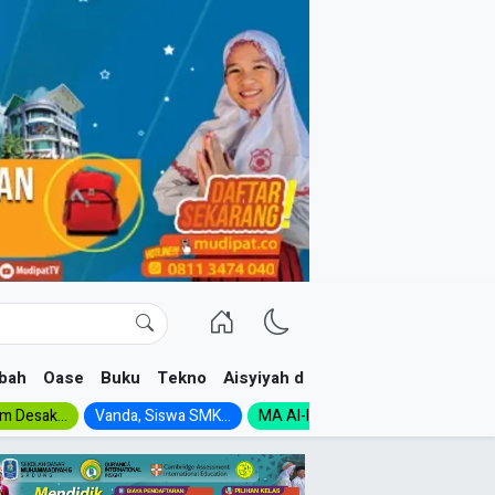
bah
Oase
Buku
Tekno
Aisyiyah dan NA
im Desak...
Vanda, Siswa SMK...
MA Al-Ishlah Gelar...
Muktamar A