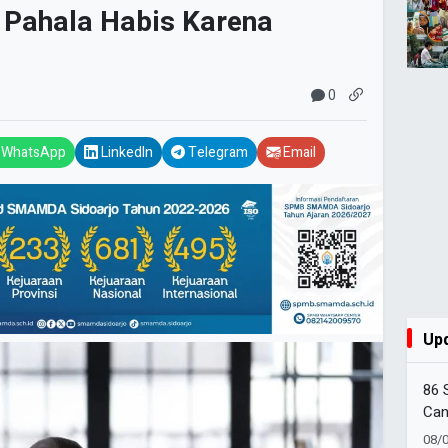
: Pahala Habis Karena
0
WhatsApp
LinkedIn
Telegram
Email
Up
86 
Can
Amb
08/