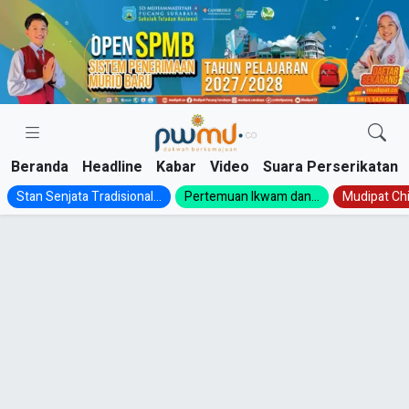
Skip
to
content
Beranda
Headline
Kabar
Video
Suara Perserikatan
Stan Senjata Tradisional...
Pertemuan Ikwam dan...
Mudipat Chil