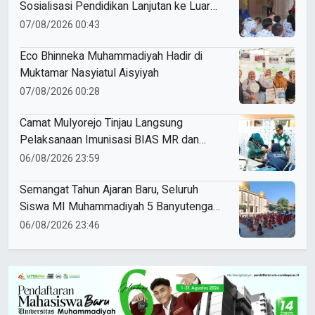
Sosialisasi Pendidikan Lanjutan ke Luar
Negeri
07/08/2026 00:43
Eco Bhinneka Muhammadiyah Hadir di
Muktamar Nasyiatul Aisyiyah
07/08/2026 00:28
Camat Mulyorejo Tinjau Langsung
Pelaksanaan Imunisasi BIAS MR dan
HPV di SD Muhammadiyah 18 Surabaya
06/08/2026 23:59
Semangat Tahun Ajaran Baru, Seluruh
Siswa MI Muhammadiyah 5 Banyutengah
Ikuti Latihan Tapak Suci Perdana
06/08/2026 23:46