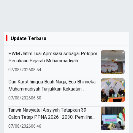
Update Terbaru
PWM Jatim Tuai Apresiasi sebagai Pelopor
Penulisan Sejarah Muhammadiyah
07/08/2026
08:54
Dari Karst hingga Buah Naga, Eco Bhinneka
Muhammadiyah Tunjukkan Kekuatan
Potensi Lokal di Muktamar Nasyiatul
07/08/2026
06:50
Aisyiyah
Tanwir Nasyiatul Aisyiyah Tetapkan 39
Calon Tetap PPNA 2026–2030, Pemilihan
Gunakan Sistem E-Voting
07/08/2026
06:46