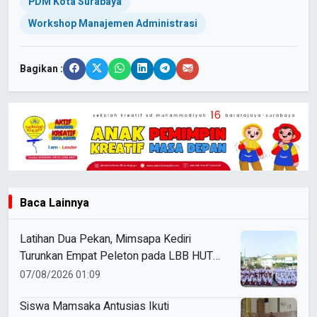
PDM Kota Surabaya
Workshop Manajemen Administrasi
Bagikan :
Baca Lainnya
Latihan Dua Pekan, Mimsapa Kediri
Turunkan Empat Peleton pada LBB HUT
Ke-81 RI Kecamatan Pare
07/08/2026 01:09
Siswa Mamsaka Antusias Ikuti