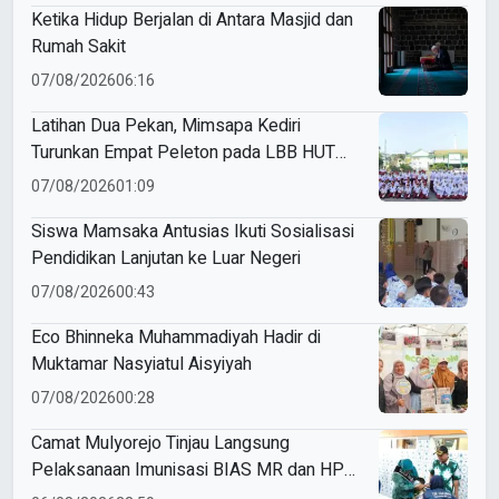
Ketika Hidup Berjalan di Antara Masjid dan
Rumah Sakit
07/08/2026
06:16
Latihan Dua Pekan, Mimsapa Kediri
Turunkan Empat Peleton pada LBB HUT
Ke-81 RI Kecamatan Pare
07/08/2026
01:09
Siswa Mamsaka Antusias Ikuti Sosialisasi
Pendidikan Lanjutan ke Luar Negeri
07/08/2026
00:43
Eco Bhinneka Muhammadiyah Hadir di
Muktamar Nasyiatul Aisyiyah
07/08/2026
00:28
Camat Mulyorejo Tinjau Langsung
Pelaksanaan Imunisasi BIAS MR dan HPV
di SD Muhammadiyah 18 Surabaya