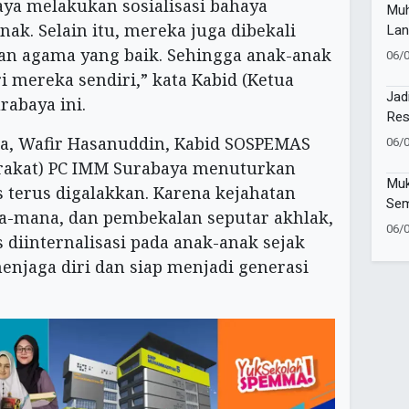
ya melakukan sosialisasi bahaya
Muh
nak. Selain itu, mereka juga dibekali
Lan
n agama yang baik. Sehingga anak-anak
06/
i mereka sendiri,” kata Kabid (Ketua
Jad
abaya ini.
Res
Nya
, Wafir Hasanuddin, Kabid SOSPEMAS
06/
Sma
rakat) PC IMM Surabaya menuturkan
Muk
 terus digalakkan. Karena kejahatan
Sem
ana-mana, dan pembekalan seputar akhlak,
Pes
06/
diinternalisasi pada anak-anak sejak
Age
enjaga diri dan siap menjadi generasi