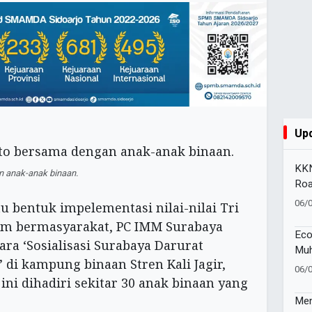
Up
KKN
n anak-anak binaan.
Roa
Kat
06/
u bentuk impelementasi nilai-nilai Tri
Ce
am bermasyarakat, PC IMM Surabaya
Eco
ra ‘Sosialisasi Surabaya Darurat
Muh
 di kampung binaan Stren Kali Jagir,
Ino
06/
Ber
 ini dihadiri sekitar 30 anak binaan yang
Nas
Men