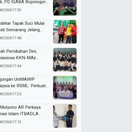
6, PD IGABA Bojonegoro
ukan Persepsi dan
08/2026
17:53
makan Keselamatan
k
dekar Tapak Suci Mulai
ati Semarang Jelang
tamar XVI Sedunia
08/2026
17:48
ah Pernikahan Dini,
hasiswa KKN-MAs
ompok 100 Edukasi Siswa
08/2026
17:44
 Miftahul Ulum
angsari
jungan UniMAIWP
aysia ke RSML: Perkuat
ndar Manajemen Rumah
08/2026
17:25
it Syariah
Mulyono AR Perkaya
erasi Islam ITBADLA
alui Hibah Buku Materi
08/2026
17:13
m 5 Jilid