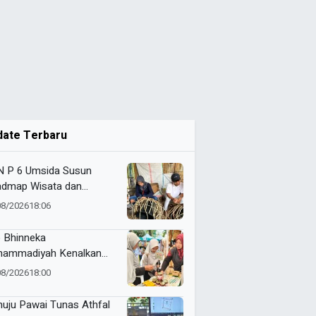
date Terbaru
 P 6 Umsida Susun
dmap Wisata dan
alog UMKM Halal Desa
08/2026
18:06
ndono
 Bhinneka
ammadiyah Kenalkan
vasi Perempuan Muda
08/2026
18:00
kelanjutan di Muktamar
yiatul Aisyiyah
uju Pawai Tunas Athfal