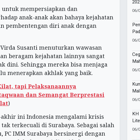
202
uan untuk mempersiapkan dan
Sat
06/
Uta
adap anak-anak akan bahaya kejahatan
Ana
Pen
dan pembentengan diri anak dengan
Pad
Muk
06/
via Virda Susanti menuturkan wawasan
Ceg
dan beragam kejahatan lainnya sangat
Ma
ak dini. Sehingga mereka bisa menjaga
Kel
06/
lalu menerapkan akhlak yang baik.
MTS
Taw
Kun
lat, tapi Pelaksanaannya
Mal
aqwaan dan Semangat Berprestasi
Sta
06/
lat
)
Sak
KH 
-akhir ini Indonesia mengalami krisis
Lit
tak terkecuali di Surabaya. Sebagai salah
mel
06/
tu, PC IMM Surabaya bersinergi dengan
Isla