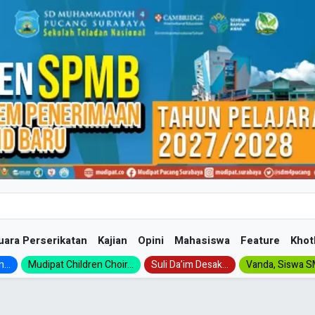
uara Perserikatan
Kajian
Opini
Mahasiswa
Feature
Khot
...
Mudipat Children Choir...
Suli Da’im Desak...
Vanda, Siswa SM