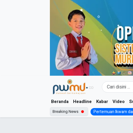
Skip
to
content
Beranda
Headline
Kabar
Video
S
Breaking News
Pertemuan Ikwam dan