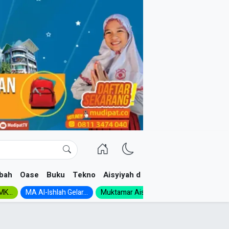
bah
Oase
Buku
Tekno
Aisyiyah dan NA
K...
MA Al-Ishlah Gelar...
Muktamar Aisyiyah 1926:...
Muhadloro