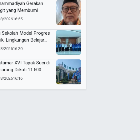
ammadiyah Gerakan
git yang Membumi
08/2026
16:55
i Sekolah Model Progres
ik, Lingkungan Belajar
man Jadi Prioritas
08/2026
16:20
mio Gresik
tamar XVI Tapak Suci di
arang Diikuti 11.500
erta, Ini Rangkaian
08/2026
16:16
ndanya