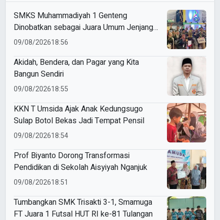
SMKS Muhammadiyah 1 Genteng
Dinobatkan sebagai Juara Umum Jenjang
SMK di Ajang ME Awards 2026
09/08/2026
18:56
Akidah, Bendera, dan Pagar yang Kita
Bangun Sendiri
09/08/2026
18:55
KKN T Umsida Ajak Anak Kedungsugo
Sulap Botol Bekas Jadi Tempat Pensil
09/08/2026
18:54
Prof Biyanto Dorong Transformasi
Pendidikan di Sekolah Aisyiyah Nganjuk
09/08/2026
18:51
Tumbangkan SMK Trisakti 3-1, Smamuga
FT Juara 1 Futsal HUT RI ke-81 Tulangan