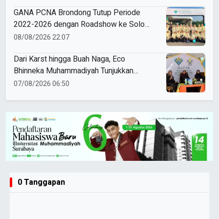
Cembung Kekinian
GANA PCNA Brondong Tutup Periode
2022-2026 dengan Roadshow ke Solo
dan Jogja
08/08/2026 22:07
Dari Karst hingga Buah Naga, Eco
Bhinneka Muhammadiyah Tunjukkan
Kekuatan Potensi Lokal di Muktamar
07/08/2026 06:50
Nasyiatul Aisyiyah
0 Tanggapan