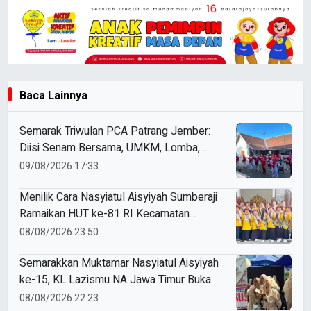
Baca Lainnya
Semarak Triwulan PCA Patrang Jember:
Diisi Senam Bersama, UMKM, Lomba,
Pemeriksaan Kesehatan, hingga
09/08/2026 17:33
Penyuluhan Sampah
Menilik Cara Nasyiatul Aisyiyah Sumberaji
Ramaikan HUT ke-81 RI Kecamatan
Sukodadi
08/08/2026 23:50
Semarakkan Muktamar Nasyiatul Aisyiyah
ke-15, KL Lazismu NA Jawa Timur Buka
Layanan ZISKA hingga Spot Foto Cermin
08/08/2026 22:23