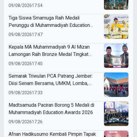
09/08/2026
17:54
Tiga Siswa Smamuga Raih Medali
Perunggu di Muhammadiyah Education
Awards 2026
09/08/2026
17:47
Kepala MA Muhammadiyah 9 Al Mizan
Lamongan Raih Bronze Medal Tingkat
Jawa Timur pada ME Awards 2026
09/08/2026
17:40
Semarak Triwulan PCA Patrang Jember:
Diisi Senam Bersama, UMKM, Lomba,
Pemeriksaan Kesehatan, hingga
09/08/2026
17:33
Penyuluhan Sampah
Madtsamuda Paciran Borong 5 Medali di
Muhammadiyah Education Awards 2026
09/08/2026
17:26
Afnan Hadikusumo Kembali Pimpin Tapak