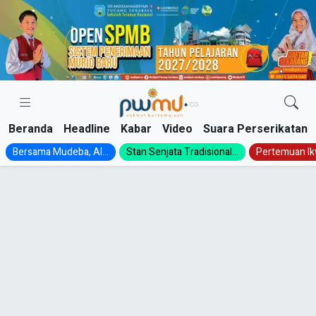
Skip
to
content
Beranda
Headline
Kabar
Video
Suara Perserikatan
Bersama Mudeba, Al...
Stan Senjata Tradisional...
Pertemuan Ik