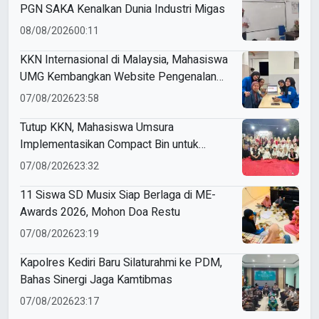
PGN SAKA Kenalkan Dunia Industri Migas
08/08/2026
00:11
KKN Internasional di Malaysia, Mahasiswa
UMG Kembangkan Website Pengenalan
Budaya Indonesia
07/08/2026
23:58
Tutup KKN, Mahasiswa Umsura
Implementasikan Compact Bin untuk
Sampah Anorganik di Ketabang
07/08/2026
23:32
11 Siswa SD Musix Siap Berlaga di ME-
Awards 2026, Mohon Doa Restu
07/08/2026
23:19
Kapolres Kediri Baru Silaturahmi ke PDM,
Bahas Sinergi Jaga Kamtibmas
07/08/2026
23:17