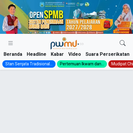
Skip
to
content
Beranda
Headline
Kabar
Video
Suara Perserikatan
Stan Senjata Tradisional...
Pertemuan Ikwam dan...
Mudipat Chil