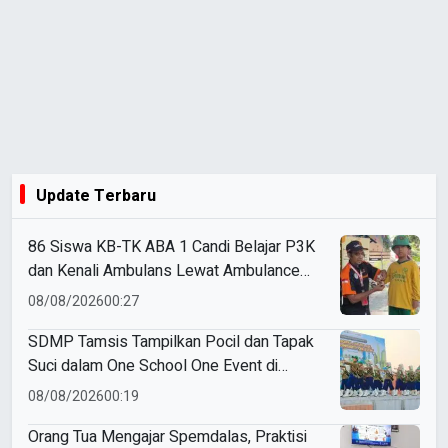
Update Terbaru
86 Siswa KB-TK ABA 1 Candi Belajar P3K
dan Kenali Ambulans Lewat Ambulance
Goes to Schools
08/08/2026
00:27
SDMP Tamsis Tampilkan Pocil dan Tapak
Suci dalam One School One Event di
Mojokerto
08/08/2026
00:19
Orang Tua Mengajar Spemdalas, Praktisi