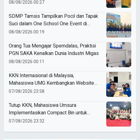
Goes to Schools
08/08/2026 00:27
SDMP Tamsis Tampilkan Pocil dan Tapak
Suci dalam One School One Event di
Mojokerto
08/08/2026 00:19
Orang Tua Mengajar Spemdalas, Praktisi
PGN SAKA Kenalkan Dunia Industri Migas
08/08/2026 00:11
KKN Internasional di Malaysia,
Mahasiswa UMG Kembangkan Website
Pengenalan Budaya Indonesia
07/08/2026 23:58
Tutup KKN, Mahasiswa Umsura
Implementasikan Compact Bin untuk
Sampah Anorganik di Ketabang
07/08/2026 23:32