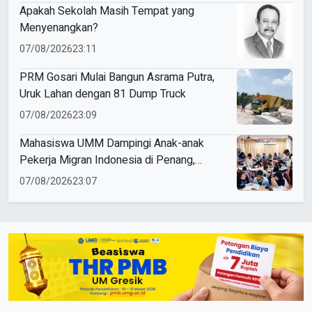
Apakah Sekolah Masih Tempat yang
Menyenangkan?
07/08/2026
23:11
PRM Gosari Mulai Bangun Asrama Putra,
Uruk Lahan dengan 81 Dump Truck
07/08/2026
23:09
Mahasiswa UMM Dampingi Anak-anak
Pekerja Migran Indonesia di Penang,
Perkuat Literasi dan Cinta Tanah Air
07/08/2026
23:07