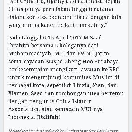
Dan China itu, ujarnya, adalah masa depan.
China punya peradaban tinggi terutama
dalam konteks ekonomi. “Beda dengan kita
yang minus kader terkait marketing.”
Pada tanggal 6-15 April 2017 M Saad
Ibrahim bersama 5 koleganya dari
Muhammadiyah, MUI dan PWNU Jatim
serta Yayasan Masjid Cheng Hoo Surabaya
berkesempatan mengikuti lawatan ke RRC
untuk mengunjungi komunitas Muslim di
berbagai kota, seperti di Linxia, Xian, dan
Xiamen. Saad dan rombongan juga bertemu
dengan pengurus China Islamic
Association, atau semacam MUI-nya
Indonesia. (
Uzlifah
)
M Saad Ibrahim dan Latifun dalam Latihan Instruktur Baitul Arqam