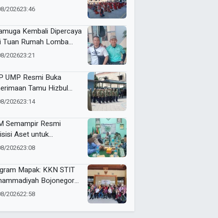
ammadiyah 5
08/2026
23:46
yutengah Ikuti Latihan
ak Suci Perdana
muga Kembali Dipercaya
i Tuan Rumah Lomba
i dan Futsal HUT RI Ke-81
08/2026
23:21
amatan Tulangan
 UMP Resmi Buka
erimaan Tamu Hizbul
han, Tema “Satu Qobilah,
08/2026
23:14
uta Cerita” Curi Perhatian
 Semampir Resmi
isisi Aset untuk
gembangan Amal Usaha
08/2026
23:08
hammadiyah
gram Mapak: KKN STIT
ammadiyah Bojonegoro
ar Sosialisasi Pengolahan
08/2026
22:58
mpah