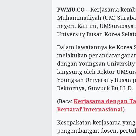
PWMU.CO –
Kerjasama kembal
Muhammadiyah (UM) Surabaya
negeri. Kali ini, UMSurabay
University Busan Korea Selat
Dalam lawatannya ke Korea S
melakukan penandatangana
dengan Youngsan University 
langsung oleh Rektor UMSur
Youngsan University Busan j
Rektornya, Guwuck Bu LL.D.
(Baca:
Kerjasama dengan T
Bertaraf Internasional
)
Kesepakatan kerjasama yang 
pengembangan dosen, pertu