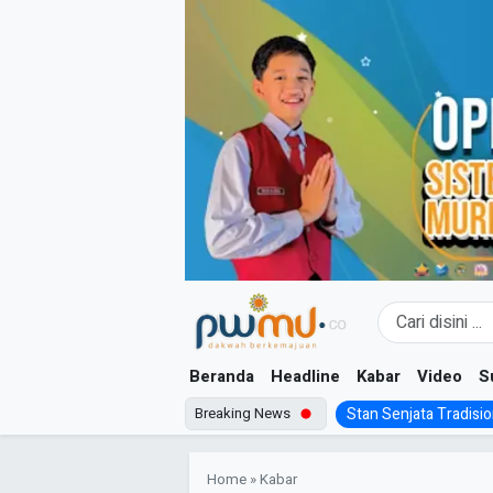
Skip
to
content
Beranda
Headline
Kabar
Video
S
Breaking News
Stan Senjata Tradision
Home
»
Kabar