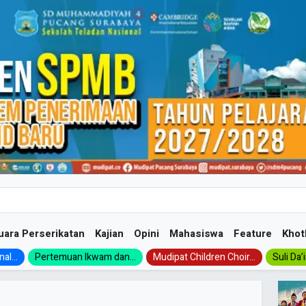
uara Perserikatan
Kajian
Opini
Mahasiswa
Feature
Khot
al...
Pertemuan Ikwam dan...
Mudipat Children Choir...
Suli Da’