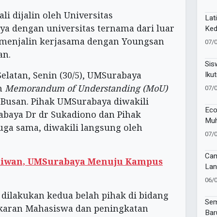
i dijalin oleh Universitas
Lat
 dengan universitas ternama dari luar
Ked
Pel
a menjalin kerjasama dengan Youngsan
07/
81 
an.
Sis
Ikut
elatan, Senin (30/5), UMSurabaya
Lan
n
Memorandum of Understanding (MoU)
07/
Busan. Pihak UMSurabaya diwakili
Eco
abaya Dr dr Sukadiono dan Pihak
Muh
uga sama, diwakili langsung oleh
Muk
07/
Cam
aiwan, UMSurabaya Menuju Kampus
Lan
Imu
06/
di 
dilakukan kedua belah pihak di bidang
Sur
Sem
karan Mahasiswa dan peningkatan
Bar