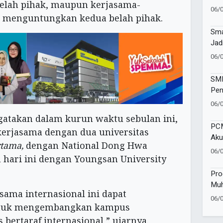
 belah pihak, maupun kerjasama-
Muh
06/
Ban
ng menguntungkan kedua belah pihak.
Tap
Sma
Jad
Vol
06/
Kec
SMP
Pen
Wat
06/
Sej
ngatakan dalam kurun waktu sebulan ini,
PCM
kerjasama dengan dua universitas
Aku
tama,
dengan National Dong Hwa
Pen
06/
 hari ini dengan Youngsan University
Mu
Pro
Muh
sama internasional ini dapat
Gel
06/
Sa
ntuk mengembangkan kampus
ertaraf internasional,” ujarnya.