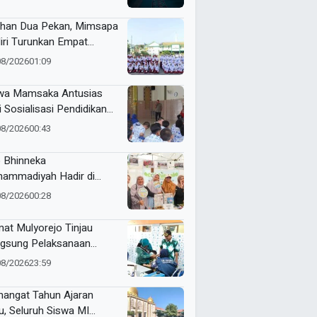
ihan Dua Pekan, Mimsapa
iri Turunkan Empat
eton pada LBB HUT Ke-
08/2026
01:09
RI Kecamatan Pare
wa Mamsaka Antusias
i Sosialisasi Pendidikan
jutan ke Luar Negeri
08/2026
00:43
 Bhinneka
ammadiyah Hadir di
tamar Nasyiatul Aisyiyah
08/2026
00:28
at Mulyorejo Tinjau
gsung Pelaksanaan
nisasi BIAS MR dan HPV
08/2026
23:59
SD Muhammadiyah 18
abaya
angat Tahun Ajaran
u, Seluruh Siswa MI