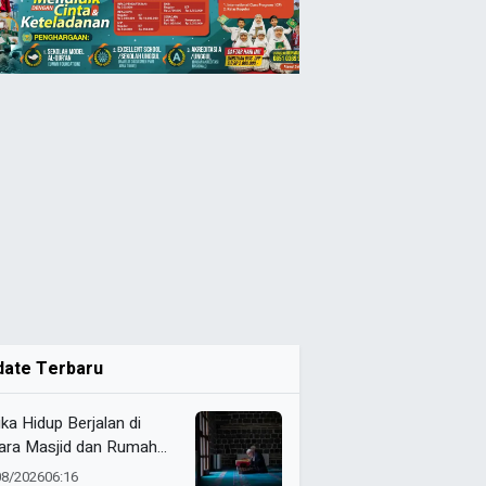
date Terbaru
ika Hidup Berjalan di
ara Masjid dan Rumah
it
08/2026
06:16