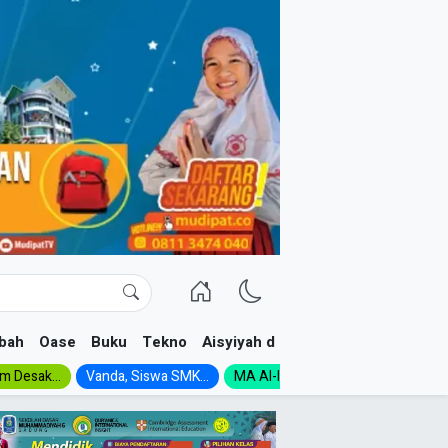
bah
Oase
Buku
Tekno
Aisyiyah dan NA
im Desak...
Vanda, Siswa SMK...
MA Al-Ishlah Gelar...
Muktamar A