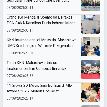
Suci dalam One School One Event di
Mojokerto
08/08/2026
00:19
Orang Tua Mengajar Spemdalas, Praktisi
PGN SAKA Kenalkan Dunia Industri Migas
08/08/2026
00:11
KKN Internasional di Malaysia, Mahasiswa
UMG Kembangkan Website Pengenalan
Budaya Indonesia
07/08/2026
23:58
Tutup KKN, Mahasiswa Umsura
Implementasikan Compact Bin untuk
Sampah Anorganik di Ketabang
07/08/2026
23:32
11 Siswa SD Musix Siap Berlaga di ME-
Awards 2026, Mohon Doa Restu
07/08/2026
23:19