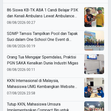
86 Siswa KB-TK ABA 1 Candi Belajar P3K
dan Kenali Ambulans Lewat Ambulance
Goes to Schools
08/08/2026 00:27
SDMP Tamsis Tampilkan Pocil dan Tapak
Suci dalam One School One Event di
Mojokerto
08/08/2026 00:19
Orang Tua Mengajar Spemdalas, Praktisi
PGN SAKA Kenalkan Dunia Industri Migas
08/08/2026 00:11
KKN Internasional di Malaysia,
Mahasiswa UMG Kembangkan Website
Pengenalan Budaya Indonesia
07/08/2026 23:58
Tutup KKN, Mahasiswa Umsura
Implementasikan Compact Bin untuk