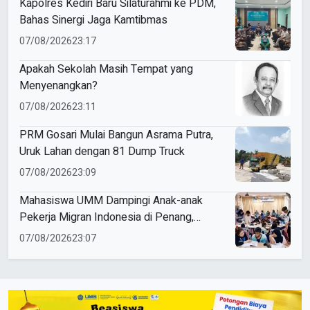
Kapolres Kediri Baru Silaturahmi ke PDM,
Bahas Sinergi Jaga Kamtibmas
07/08/2026
23:17
Apakah Sekolah Masih Tempat yang
Menyenangkan?
07/08/2026
23:11
PRM Gosari Mulai Bangun Asrama Putra,
Uruk Lahan dengan 81 Dump Truck
07/08/2026
23:09
Mahasiswa UMM Dampingi Anak-anak
Pekerja Migran Indonesia di Penang,
Perkuat Literasi dan Cinta Tanah Air
07/08/2026
23:07