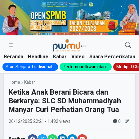
Skip
to
content
Beranda
Headline
Kabar
Video
Suara Perserikatan
Stan Senjata Tradisional...
Pertemuan Ikwam dan...
Mudipat Chil
Home
»
Kabar
Ketika Anak Berani Bicara dan
Berkarya: SLC SD Muhammadiyah
Manyar Curi Perhatian Orang Tua
0
26/12/2025
22:21
- 1.482 views