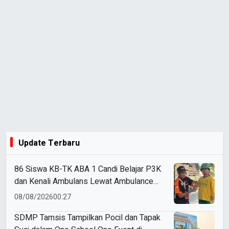
Update Terbaru
86 Siswa KB-TK ABA 1 Candi Belajar P3K
dan Kenali Ambulans Lewat Ambulance
Goes to Schools
08/08/2026
00:27
SDMP Tamsis Tampilkan Pocil dan Tapak