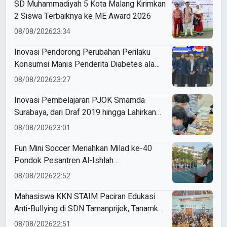
SD Muhammadiyah 5 Kota Malang Kirimkan
2 Siswa Terbaiknya ke ME Award 2026
08/08/2026
23:34
Inovasi Pendorong Perubahan Perilaku
Konsumsi Manis Penderita Diabetes ala
Mahasiswa Unesa
08/08/2026
23:27
Inovasi Pembelajaran PJOK Smamda
Surabaya, dari Draf 2019 hingga Lahirkan
Modul Gizi Digital
08/08/2026
23:01
Fun Mini Soccer Meriahkan Milad ke-40
Pondok Pesantren Al-Ishlah
Sendangagung
08/08/2026
22:52
Mahasiswa KKN STAIM Paciran Edukasi
Anti-Bullying di SDN Tamanprijek, Tanamkan
Empati Sejak Dini
08/08/2026
22:51