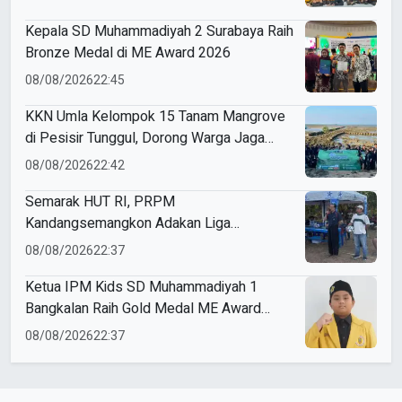
Kepala SD Muhammadiyah 2 Surabaya Raih
Bronze Medal di ME Award 2026
08/08/2026
22:45
KKN Umla Kelompok 15 Tanam Mangrove
di Pesisir Tunggul, Dorong Warga Jaga
Lingkungan
08/08/2026
22:42
Semarak HUT RI, PRPM
Kandangsemangkon Adakan Liga
Kemerdekaan 2026
08/08/2026
22:37
Ketua IPM Kids SD Muhammadiyah 1
Bangkalan Raih Gold Medal ME Award
2026
08/08/2026
22:37