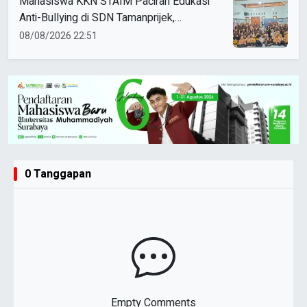
Mahasiswa KKN STAIM Paciran Edukasi
Anti-Bullying di SDN Tamanprijek,
Tanamkan Empati Sejak Dini
08/08/2026 22:51
0 Tanggapan
Empty Comments