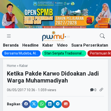
Skip
to
content
Beranda
Headline
Kabar
Video
Suara Perserikatan
Bersama Mudeba, Al...
Stan Senjata Tradisional...
Pertemuan Ik
Home
»
Kabar
Ketika Pakde Karwo Didoakan Jadi
Warga Muhammadiyah
0
06/05/2017
10:36
- 1.059 views
Bagikan :