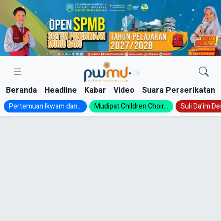
Skip
to
content
Beranda
Headline
Kabar
Video
Suara Perserikatan
Pertemuan Ikwam dan...
Mudipat Children Choir...
Suli Da’im Des