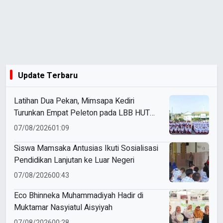
Update Terbaru
Latihan Dua Pekan, Mimsapa Kediri
Turunkan Empat Peleton pada LBB HUT
Ke-81 RI Kecamatan Pare
07/08/2026
01:09
Siswa Mamsaka Antusias Ikuti Sosialisasi
Pendidikan Lanjutan ke Luar Negeri
07/08/2026
00:43
Eco Bhinneka Muhammadiyah Hadir di
Muktamar Nasyiatul Aisyiyah
07/08/2026
00:28