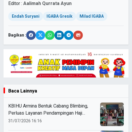
Editor :
Aalimah Qurrata Ayun
Endah Suryani
IGABA Gresik
Milad IGABA
Bagikan :
Baca Lainnya
KBIHU Armina Bentuk Cabang Blimbing,
Perluas Layanan Pendampingan Haji
Muhammadiyah Sukoharjo
31/07/2026 16:16