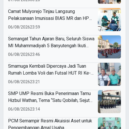
Camat Mulyorejo Tinjau Langsung
Pelaksanaan Imunisasi BIAS MR dan HPV
di SD Muhammadiyah 18 Surabaya
06/08/2026
23:59
Semangat Tahun Ajaran Baru, Seluruh Siswa
MI Muhammadiyah 5 Banyutengah Ikuti
Latihan Tapak Suci Perdana
06/08/2026
23:46
Smamuga Kembali Dipercaya Jadi Tuan
Rumah Lomba Voli dan Futsal HUT RI Ke-
81 Kecamatan Tulangan
06/08/2026
23:21
SMP UMP Resmi Buka Penerimaan Tamu
Hizbul Wathan, Tema “Satu Qobilah, Sejuta
Cerita” Curi Perhatian
06/08/2026
23:14
PCM Semampir Resmi Akuisisi Aset untuk
Pengembangan Amal Usaha