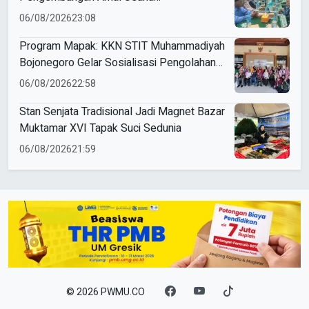
Muhammadiyah
06/08/2026
23:08
Program Mapak: KKN STIT Muhammadiyah
Bojonegoro Gelar Sosialisasi Pengolahan
Sampah
06/08/2026
22:58
Stan Senjata Tradisional Jadi Magnet Bazar
Muktamar XVI Tapak Suci Sedunia
06/08/2026
21:59
© 2026 PWMU.CO