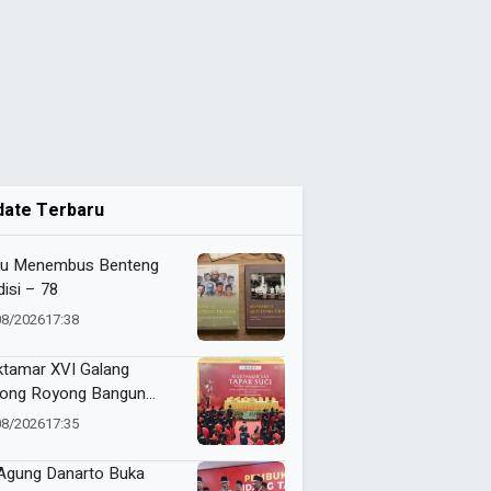
date Terbaru
u Menembus Benteng
disi – 78
08/2026
17:38
tamar XVI Galang
ong Royong Bangun
epokan Tapak Suci Rp 20
08/2026
17:35
ar
 Agung Danarto Buka