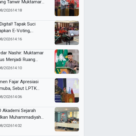
ang Tanwir Muktamar
ak Suci: “Tapak Suci
08/2026
14:18
an Organisasi Ko Ping
dan Dracin”
Digital! Tapak Suci
apkan E-Voting,
ilihan Formatur
08/2026
14:16
langsung Real Time
dar Nashir: Muktamar
us Menjadi Ruang
yawarah, Bukan
08/2026
14:10
egangan
en Fajar Apresiasi
uba, Sebut LPTK
opang Kemajuan
08/2026
14:06
didikan Indonesia
 Akademi Sejarah
lkan Muhammadiyah
ner di PTMA
08/2026
14:02