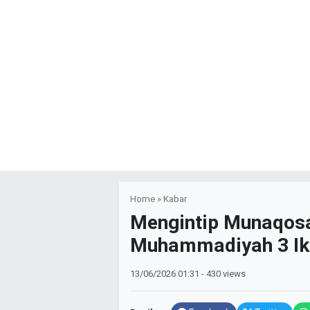
Home
»
Kabar
Mengintip Munaqosa
Muhammadiyah 3 I
13/06/2026
01:31
- 430 views