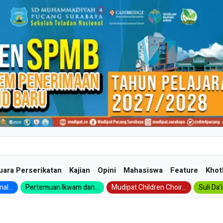
uara Perserikatan
Kajian
Opini
Mahasiswa
Feature
Khot
al...
Pertemuan Ikwam dan...
Mudipat Children Choir...
Suli Da’