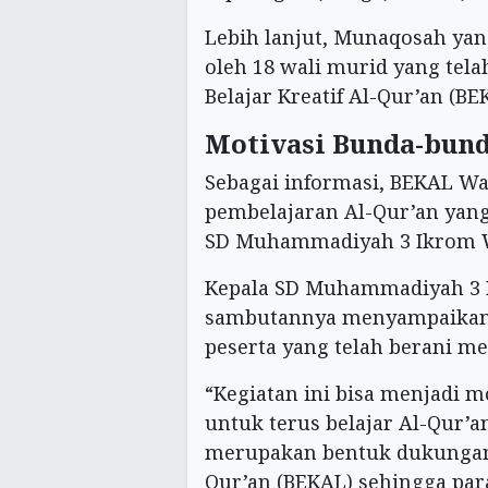
Lebih lanjut, Munaqosah yang
oleh 18 wali murid yang tela
Belajar Kreatif Al-Qur’an (BE
Motivasi Bunda-bun
Sebagai informasi, BEKAL W
pembelajaran Al-Qur’an yang 
SD Muhammadiyah 3 Ikrom 
Kepala SD Muhammadiyah 3 I
sambutannya menyampaikan s
peserta yang telah berani m
“Kegiatan ini bisa menjadi m
untuk terus belajar Al-Qur’an
merupakan bentuk dukunga
Qur’an (BEKAL) sehingga par