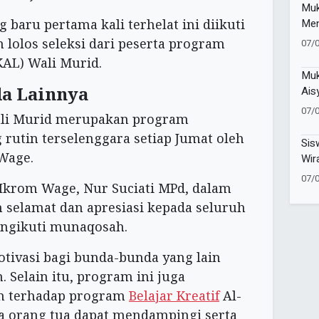
Muk
Men
 baru pertama kali terhelat ini diikuti
Men
h lolos seleksi dari peserta program
07/
Men
KAL) Wali Murid.
Muk
da Lainnya
Ais
Teg
07/
ali Murid merupakan program
Per
rutin terselenggara setiap Jumat oleh
Ber
Sis
Wage.
Wir
Ent
07/
krom Wage, Nur Suciati MPd, dalam
Did
elamat dan apresiasi kepada seluruh
engikuti munaqosah.
otivasi bagi bunda-bunda yang lain
. Selain itu, program ini juga
n terhadap program
Belajar Kreatif
Al-
a orang tua dapat mendampingi serta