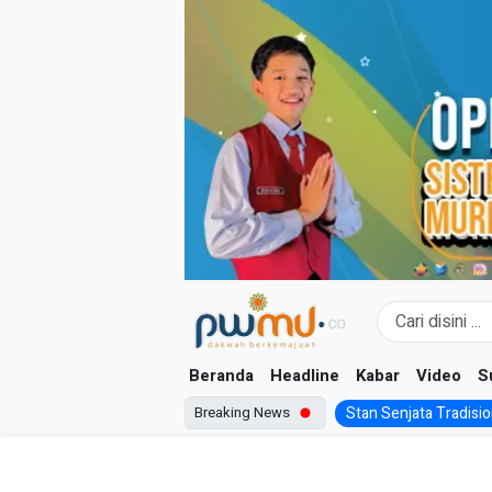
Skip
to
content
Beranda
Headline
Kabar
Video
S
Breaking News
Stan Senjata Tradision