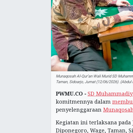
Munaqosah Al-Qur’an Wali Murid SD Muhamma
Taman, Sidoarjo, Jumat (12/06/2026). (Abd
PWMU.CO -
SD Muhammadiya
komitmennya dalam
membum
penyelenggaraan
Munaqosa
Kegiatan ini terlaksana pada 
Diponegoro, Wage, Taman, Si