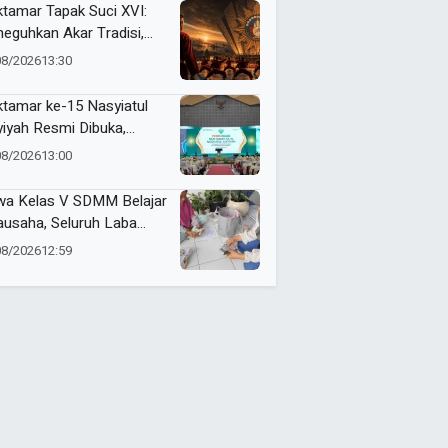
tamar Tapak Suci XVI:
eguhkan Akar Tradisi,
jemput Masa Depan
08/2026
13:30
dunia
tamar ke-15 Nasyiatul
yiyah Resmi Dibuka,
uhkan Komitmen
08/2026
13:00
empuan Muda
kemajuan
wa Kelas V SDMM Belajar
ausaha, Seluruh Laba
repreneur for Charity
08/2026
12:59
onasikan