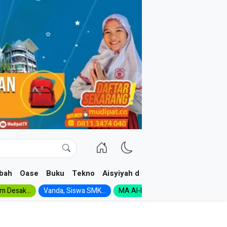
bah
Oase
Buku
Tekno
Aisyiyah dan NA
im Desak...
Vanda, Siswa SMK...
MA Al-Ishlah Gelar...
Muktamar A