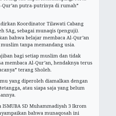
Qur’an putra-putrinya di rumah”
irkan Koordinator Tilawati Cabang
 SAg, sebagai munaqis (penguji).
kan bahwa belajar membaca Al-Qur’an
 muslim tanpa memandang usia.
jiban bagi setiap muslim dan tidak
bisa membaca Al-Qur’an, hendaknya terus
canya” terang Sholeh.
 ilmu yang diperoleh diamalkan dengan
etangga, atau siapa saja yang belum
sannya.
san ISMUBA SD Muhammadiyah 3 Ikrom
enyampaikan bahwa munaqosah ini