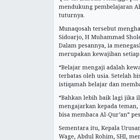
mendukung pembelajaran Al-
tuturnya.
Munaqosah tersebut menghad
Sidoarjo, H Muhammad Sholeh
Dalam pesannya, ia menegas
merupakan kewajiban setiap
“Belajar mengaji adalah kewa
terbatas oleh usia. Setelah 
istiqamah belajar dan memba
“Bahkan lebih baik lagi jika
mengajarkan kepada teman, t
bisa membaca Al-Qur’an” pe
Sementara itu, Kepala Uru
Wage, Abdul Rohim, SHI, m