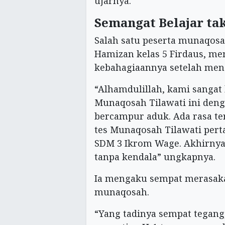
ujarnya.
Semangat Belajar ta
Salah satu peserta munaqosa
Hamizan kelas 5 Firdaus, m
kebahagiaannya setelah men
“Alhamdulillah, kami sangat
Munaqosah Tilawati ini den
bercampur aduk. Ada rasa t
tes Munaqosah Tilawati pert
SDM 3 Ikrom Wage. Akhirnya
tanpa kendala” ungkapnya.
Ia mengaku sempat merasak
munaqosah.
“Yang tadinya sempat tegang