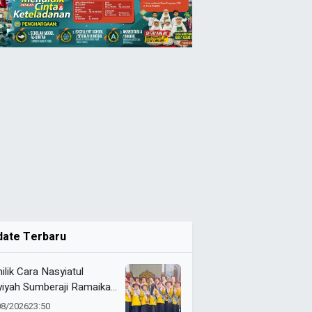
date Terbaru
ilik Cara Nasyiatul
yiyah Sumberaji Ramaikan
 ke-81 RI Kecamatan
08/2026
23:50