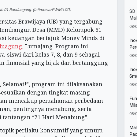
Suk
ah 01 Randuagung. (Istimewa/PWMU.CO)
SD 
Mal
rsitas Brawijaya (UB) yang tergabung
Ter
08/
Membangun Desa (MMD) Kelompok 61
202
asi keuangan bertajuk Money Minds di
Ino
duagung
, Lumajang. Program ini
Per
Kon
-siswi dari kelas 7, 8, dan 9 sebagai
08/
Dia
 finansial yang bijak dan bertanggung
Une
Ino
Sma
201
, Selamat!”, program ini dilaksanakan
08/
Gizi
isesuaikan dengan tingkat masing-
Fun
akan mencakup pemahaman perbedaan
Mil
inan, pentingnya menabung, serta
Pes
08/
i tantangan “21 Hari Menabung”.
Sen
Mah
 topik perilaku konsumtif yang umum
Pac