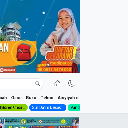
bah
Oase
Buku
Tekno
Aisyiyah dan NA
ildren Choir...
Suli Da’im Desak...
Vanda, Siswa SMK...
MA Al-Ish