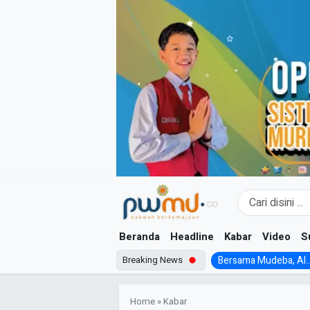
Skip
to
content
Beranda
Headline
Kabar
Video
S
Breaking News
Bersama Mudeba, Al..
Home
»
Kabar