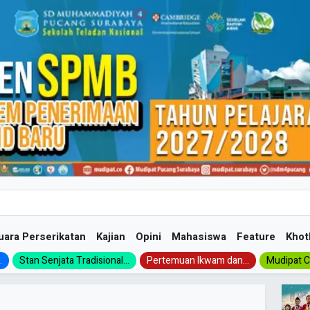
uara Perserikatan
Kajian
Opini
Mahasiswa
Feature
Khot
.
Stan Senjata Tradisional...
Pertemuan Ikwam dan...
Mudipat Ch