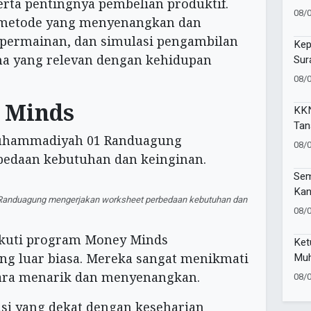
serta pentingnya pembelian produktif.
di 
08/
 metode yang menyenangkan dan
Tan
, permainan, dan simulasi pengambilan
Kep
na yang relevan dengan kehidupan
Sur
di 
08/
 Minds
KKN
Tan
Tun
08/
Lin
Sem
Kan
Randuagung mengerjakan worksheet perbedaan kebutuhan dan
Lig
08/
ikuti program Money Minds
Ket
Muh
g luar biasa. Mereka sangat menikmati
Rai
cara menarik dan menyenangkan.
08/
202
si yang dekat dengan keseharian