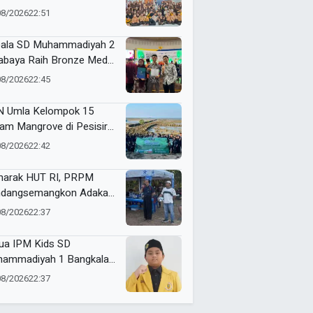
SDN Tamanprijek,
08/2026
22:51
amkan Empati Sejak Dini
ala SD Muhammadiyah 2
abaya Raih Bronze Medal
ME Award 2026
08/2026
22:45
 Umla Kelompok 15
am Mangrove di Pesisir
ggul, Dorong Warga Jaga
08/2026
22:42
gkungan
arak HUT RI, PRPM
dangsemangkon Adakan
a Kemerdekaan 2026
08/2026
22:37
ua IPM Kids SD
ammadiyah 1 Bangkalan
h Gold Medal ME Award
08/2026
22:37
6