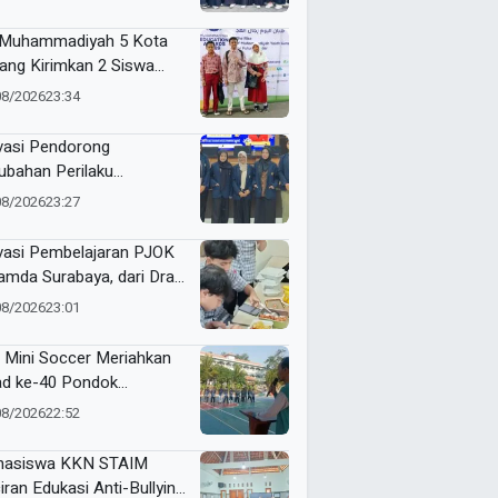
odadi
Muhammadiyah 5 Kota
ang Kirimkan 2 Siswa
baiknya ke ME Award
08/2026
23:34
6
vasi Pendorong
ubahan Perilaku
sumsi Manis Penderita
08/2026
23:27
betes ala Mahasiswa
sa
vasi Pembelajaran PJOK
mda Surabaya, dari Draf
9 hingga Lahirkan Modul
08/2026
23:01
 Digital
 Mini Soccer Meriahkan
ad ke-40 Pondok
antren Al-Ishlah
08/2026
22:52
dangagung
asiswa KKN STAIM
iran Edukasi Anti-Bullying