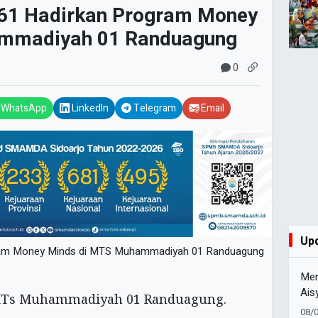
1 Hadirkan Program Money
mmadiyah 01 Randuagung
0
WhatsApp
LinkedIn
Telegram
Email
Up
Men
Ais
HUT
08/