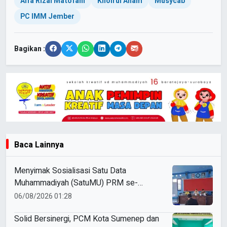
Alfa Rizal Matofani
Khoirul Anam
Musycab
PC IMM Jember
Bagikan :
Baca Lainnya
Menyimak Sosialisasi Satu Data
Muhammadiyah (SatuMU) PRM se-
Cabang Paciran
06/08/2026 01:28
Solid Bersinergi, PCM Kota Sumenep dan