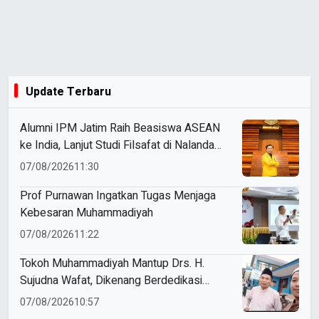
Update Terbaru
Alumni IPM Jatim Raih Beasiswa ASEAN
ke India, Lanjut Studi Filsafat di Nalanda
University
07/08/2026
11:30
Prof Purnawan Ingatkan Tugas Menjaga
Kebesaran Muhammadiyah
07/08/2026
11:22
Tokoh Muhammadiyah Mantup Drs. H.
Sujudna Wafat, Dikenang Berdedikasi
Kembangkan Dakwah dan Pendidikan
07/08/2026
10:57