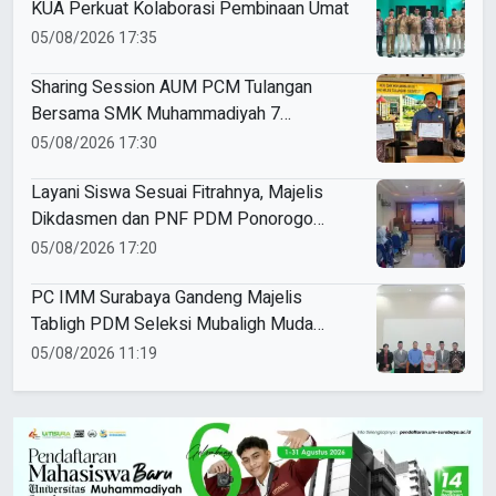
KUA Perkuat Kolaborasi Pembinaan Umat
05/08/2026 17:35
Sharing Session AUM PCM Tulangan
Bersama SMK Muhammadiyah 7
Gondanglegi Malang: Belajar Bersama
05/08/2026 17:30
Membangun Pendidikan yang Unggul
Layani Siswa Sesuai Fitrahnya, Majelis
Dikdasmen dan PNF PDM Ponorogo
Gelar Rapat Koordinasi Kepala Sekolah
05/08/2026 17:20
dan Madrasah
PC IMM Surabaya Gandeng Majelis
Tabligh PDM Seleksi Mubaligh Muda
untuk Safari Subuh
05/08/2026 11:19