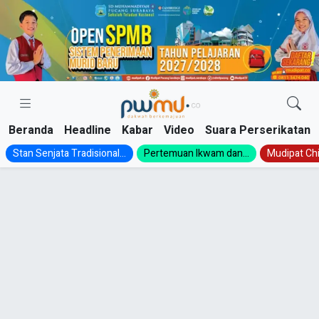
Skip
to
content
Beranda
Headline
Kabar
Video
Suara Perserikatan
Stan Senjata Tradisional...
Pertemuan Ikwam dan...
Mudipat Chil