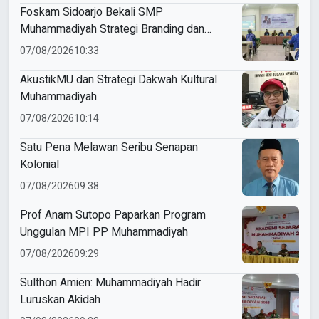
Foskam Sidoarjo Bekali SMP
Muhammadiyah Strategi Branding dan
Marketing Sekolah
07/08/2026
10:33
AkustikMU dan Strategi Dakwah Kultural
Muhammadiyah
07/08/2026
10:14
Satu Pena Melawan Seribu Senapan
Kolonial
07/08/2026
09:38
Prof Anam Sutopo Paparkan Program
Unggulan MPI PP Muhammadiyah
07/08/2026
09:29
Sulthon Amien: Muhammadiyah Hadir
Luruskan Akidah