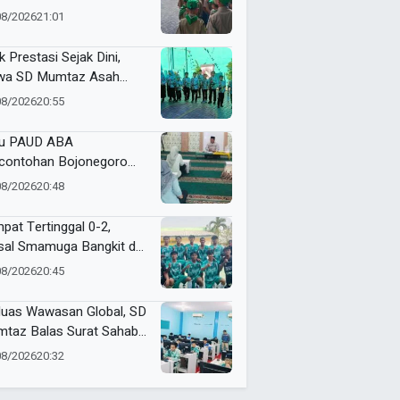
diri, dan Bertanggung
08/2026
21:01
wab
k Prestasi Sejak Dini,
wa SD Mumtaz Asah
us Lewat Talent Panahan
08/2026
20:55
u PAUD ABA
contohan Bojonegoro
in Mengaji Setiap Hari
08/2026
20:48
at
pat Tertinggal 0-2,
sal Smamuga Bangkit dan
ang Dramatis Lewat Adu
08/2026
20:45
alti
luas Wawasan Global, SD
taz Balas Surat Sahabat
a dari Singapura
08/2026
20:32