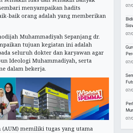
Man
07/
 sembari menyampaikan hadits
Ja
baik-baik orang adalah yang memberikan
Bidi
Sis
Fok
07/
Khodijah Muhammadiyah Sepanjang dr.
kan tujuan kegiatan ini adalah
Gur
ada seluruh dokter dan karyawan agar
Per
Rut
un Ideologi Muhammadiyah, serta
07/
Jum
me dalam bekerja.
Sem
Fut
Men
07/
Pen
Per
Mum
Pen
07/
(AUM) memiliki tugas yang utama