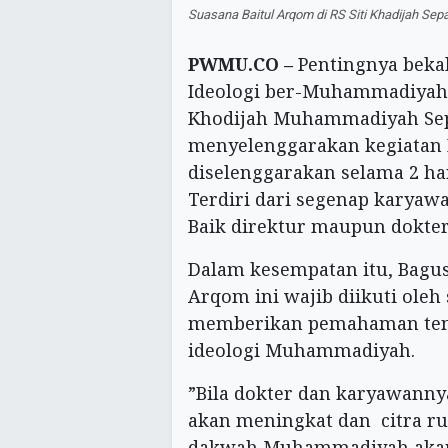
Suasana Baitul Arqom di RS Siti Khadijah Sep
PWMU.CO –
Pentingnya beka
Ideologi ber-Muhammadiyah,
Khodijah Muhammadiyah Sep
menyelenggarakan kegiatan 
diselenggarakan selama 2 hari 
Terdiri dari segenap karyaw
Baik direktur maupun dokter
Dalam kesempatan itu, Bagus
Arqom ini wajib diikuti oleh
memberikan pemahaman ten
ideologi Muhammadiyah.
”Bila dokter dan karyawanny
akan meningkat dan citra rum
dakwah Muhammadiyah akan 