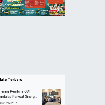
date Terbaru
hering Pembina OST
mdalas Perkuat Sinergi
binaan Karakter dan
08/2026
22:07