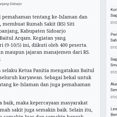
Pre
anjang Sidoarjo
Kon
Sia
l pemahaman tentang ke-Islaman dan
202
07/
 membuat Rumah Sakit (RS) Siti
anjang, Kabupaten Sidoarjo
Pen
Baitul Arqam. Kegiatan yang
Sah
(9-10/5) ini, diikuti oleh 400 peserta.
Alm
07/
an maupun jajaran manajemen dari RS.
.
Sia
Sma
 selaku Ketua Panitia mengatakan Baitul
Ber
07/
Pro
 seluruh karyawan. Sebagai bekal untuk
Alu
tang ke-Islaman dan juga pemahaman
Sen
Muk
07/
Ais
a baik, maka kepercayaan masyarakat
Lew
ah sakit juga semakin baik. Selain itu,
Ben
semakin luas dan semakin banyak