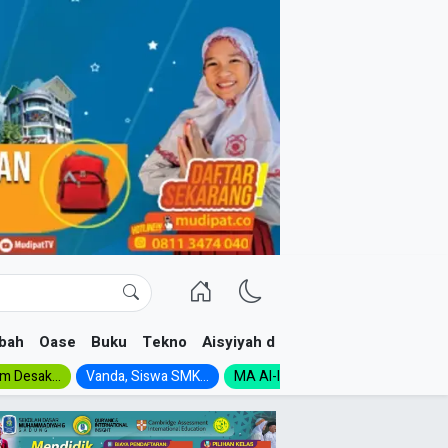
bah
Oase
Buku
Tekno
Aisyiyah dan NA
im Desak...
Vanda, Siswa SMK...
MA Al-Ishlah Gelar...
Muktamar A