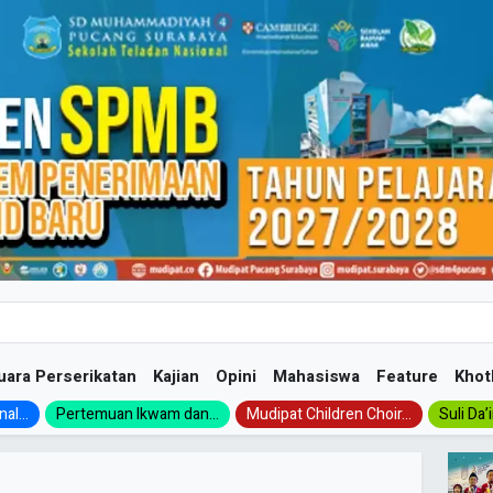
uara Perserikatan
Kajian
Opini
Mahasiswa
Feature
Khot
al...
Pertemuan Ikwam dan...
Mudipat Children Choir...
Suli Da’