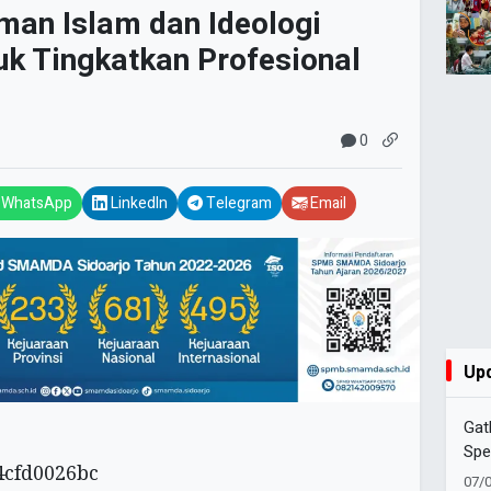
an Islam dan Ideologi
 Tingkatkan Profesional
0
WhatsApp
LinkedIn
Telegram
Email
Up
Gat
Spe
Pem
07/