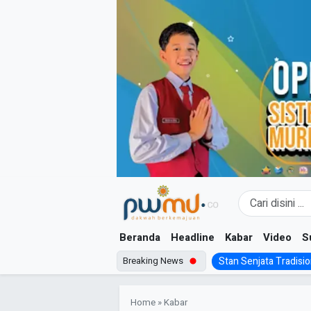
Skip
to
content
Beranda
Headline
Kabar
Video
S
Breaking News
Stan Senjata Tradision
Home
»
Kabar