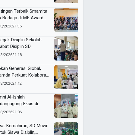
stasi Siswa
tingen Terbaik Smamita
p Berlaga di ME Award
6
08/2026
21:36
egak Disiplin Sekolah:
abat Disiplin SD
adany
08/2026
21:18
pkan Generasi Global,
mda Perkuat Kolaborasi
sama Wali Murid Kelas XI
08/2026
21:12
gram Internasional
mni Al-Ishlah
dangagung Eksis di
tamar ke-15 Nasyiatul
08/2026
21:06
yiyah Surakarta
at Kemahiran, SD Muwri
tuk Siswa Disiplin,