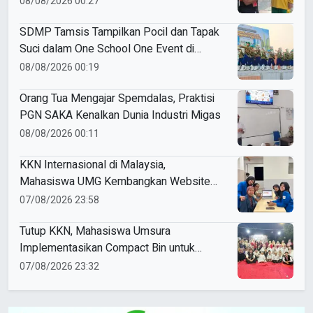
08/08/2026 00:27
SDMP Tamsis Tampilkan Pocil dan Tapak
Suci dalam One School One Event di
Mojokerto
08/08/2026 00:19
Orang Tua Mengajar Spemdalas, Praktisi
PGN SAKA Kenalkan Dunia Industri Migas
08/08/2026 00:11
KKN Internasional di Malaysia,
Mahasiswa UMG Kembangkan Website
Pengenalan Budaya Indonesia
07/08/2026 23:58
Tutup KKN, Mahasiswa Umsura
Implementasikan Compact Bin untuk
Sampah Anorganik di Ketabang
07/08/2026 23:32