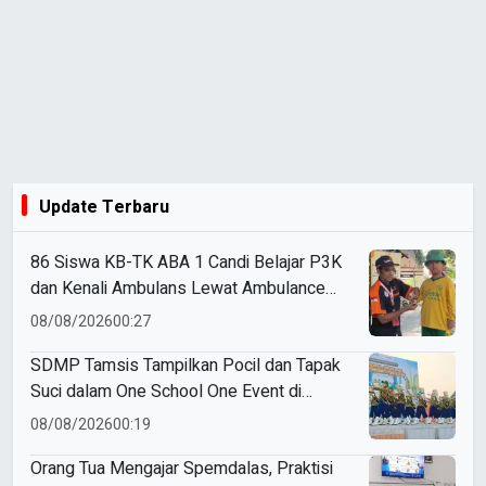
Update Terbaru
86 Siswa KB-TK ABA 1 Candi Belajar P3K
dan Kenali Ambulans Lewat Ambulance
Goes to Schools
08/08/2026
00:27
SDMP Tamsis Tampilkan Pocil dan Tapak
Suci dalam One School One Event di
Mojokerto
08/08/2026
00:19
Orang Tua Mengajar Spemdalas, Praktisi