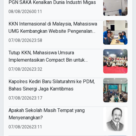
PGN SAKA Kenalkan Dunia Industri Migas
08/08/2026
00:11
KKN Internasional di Malaysia, Mahasiswa
UMG Kembangkan Website Pengenalan
Budaya Indonesia
07/08/2026
23:58
Tutup KKN, Mahasiswa Umsura
Implementasikan Compact Bin untuk
Sampah Anorganik di Ketabang
07/08/2026
23:32
Kapolres Kediri Baru Silaturahmi ke PDM,
Bahas Sinergi Jaga Kamtibmas
07/08/2026
23:17
Apakah Sekolah Masih Tempat yang
Menyenangkan?
07/08/2026
23:11