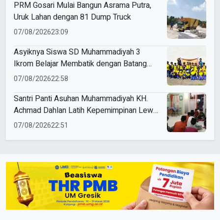
PRM Gosari Mulai Bangun Asrama Putra,
Uruk Lahan dengan 81 Dump Truck
07/08/2026
23:09
Asyiknya Siswa SD Muhammadiyah 3
Ikrom Belajar Membatik dengan Batang
Pakcoy
07/08/2026
22:58
Santri Panti Asuhan Muhammadiyah KH.
Achmad Dahlan Latih Kepemimpinan Lewat
Kepanitiaan Agustusan
07/08/2026
22:51