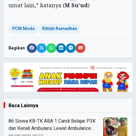
umat lain,” katanya (
M Su’ud
)
PCM Modo
Rihlah Ramadhan
Bagikan :
Baca Lainnya
86 Siswa KB-TK ABA 1 Candi Belajar P3K
dan Kenali Ambulans Lewat Ambulance
Goes to Schools