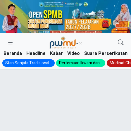
Skip
to
content
Beranda
Headline
Kabar
Video
Suara Perserikatan
Stan Senjata Tradisional...
Pertemuan Ikwam dan...
Mudipat Chil