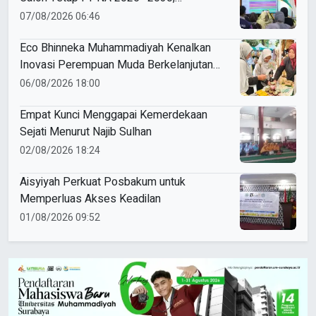
Pemilihan Gunakan Sistem E-Voting
07/08/2026 06:46
Eco Bhinneka Muhammadiyah Kenalkan
Inovasi Perempuan Muda Berkelanjutan
di Muktamar Nasyiatul Aisyiyah
06/08/2026 18:00
Empat Kunci Menggapai Kemerdekaan
Sejati Menurut Najib Sulhan
02/08/2026 18:24
Aisyiyah Perkuat Posbakum untuk
Memperluas Akses Keadilan
01/08/2026 09:52