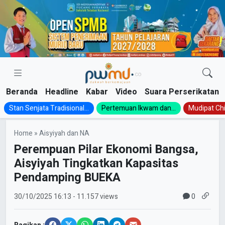
Skip
to
content
Beranda
Headline
Kabar
Video
Suara Perserikatan
Stan Senjata Tradisional...
Pertemuan Ikwam dan...
Mudipat Chil
Home
»
Aisyiyah dan NA
Perempuan Pilar Ekonomi Bangsa,
Aisyiyah Tingkatkan Kapasitas
Pendamping BUEKA
0
30/10/2025
16:13
- 11.157 views