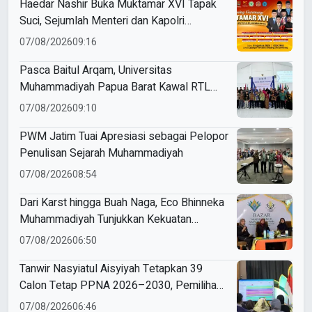
Haedar Nashir Buka Muktamar XVI Tapak
Suci, Sejumlah Menteri dan Kapolri
Dijadwalkan Hadir
07/08/2026
09:16
Pasca Baitul Arqam, Universitas
Muhammadiyah Papua Barat Kawal RTL
Peserta Selama Enam Bulan
07/08/2026
09:10
PWM Jatim Tuai Apresiasi sebagai Pelopor
Penulisan Sejarah Muhammadiyah
07/08/2026
08:54
Dari Karst hingga Buah Naga, Eco Bhinneka
Muhammadiyah Tunjukkan Kekuatan
Potensi Lokal di Muktamar Nasyiatul
07/08/2026
06:50
Aisyiyah
Tanwir Nasyiatul Aisyiyah Tetapkan 39
Calon Tetap PPNA 2026–2030, Pemilihan
Gunakan Sistem E-Voting
07/08/2026
06:46