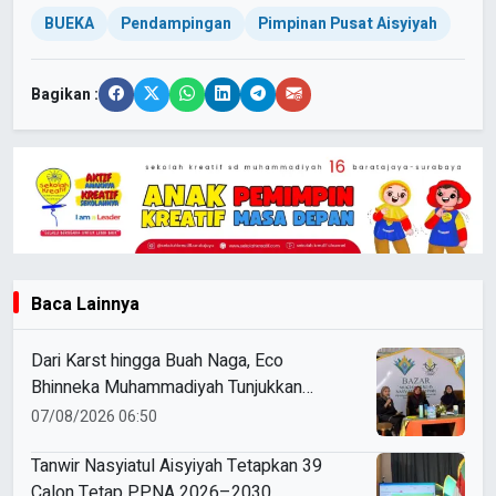
BUEKA
Pendampingan
Pimpinan Pusat Aisyiyah
Bagikan :
Baca Lainnya
Dari Karst hingga Buah Naga, Eco
Bhinneka Muhammadiyah Tunjukkan
Kekuatan Potensi Lokal di Muktamar
07/08/2026 06:50
Nasyiatul Aisyiyah
Tanwir Nasyiatul Aisyiyah Tetapkan 39
Calon Tetap PPNA 2026–2030,