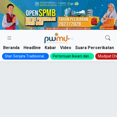
Skip
to
content
Beranda
Headline
Kabar
Video
Suara Perserikatan
Stan Senjata Tradisional...
Pertemuan Ikwam dan...
Mudipat Chil