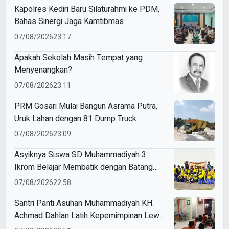
Kapolres Kediri Baru Silaturahmi ke PDM,
Bahas Sinergi Jaga Kamtibmas
07/08/2026
23:17
Apakah Sekolah Masih Tempat yang
Menyenangkan?
07/08/2026
23:11
PRM Gosari Mulai Bangun Asrama Putra,
Uruk Lahan dengan 81 Dump Truck
07/08/2026
23:09
Asyiknya Siswa SD Muhammadiyah 3
Ikrom Belajar Membatik dengan Batang
Pakcoy
07/08/2026
22:58
Santri Panti Asuhan Muhammadiyah KH.
Achmad Dahlan Latih Kepemimpinan Lewat
Kepanitiaan Agustusan