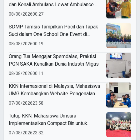
dan Kenali Ambulans Lewat Ambulance
Goes to Schools
08/08/2026
00:27
SDMP Tamsis Tampilkan Pocil dan Tapak
Suci dalam One School One Event di
Mojokerto
08/08/2026
00:19
Orang Tua Mengajar Spemdalas, Praktisi
PGN SAKA Kenalkan Dunia Industri Migas
08/08/2026
00:11
KKN Internasional di Malaysia, Mahasiswa
UMG Kembangkan Website Pengenalan
Budaya Indonesia
07/08/2026
23:58
Tutup KKN, Mahasiswa Umsura
Implementasikan Compact Bin untuk
Sampah Anorganik di Ketabang
07/08/2026
23:32