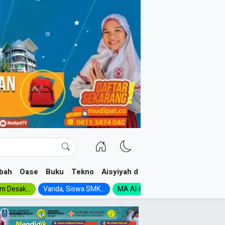
bah
Oase
Buku
Tekno
Aisyiyah dan NA
im Desak...
Vanda, Siswa SMK...
MA Al-Ishlah Gelar...
Muktamar A