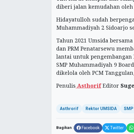
diberi jalan kemudahan oleh 
Hidayatulloh sudah berpe
Muhammadiyah 2 Sidoarjo sew
Tahun 2021 Umsida bersama 
dan PRM Penatarsewu memba
lantai untuk pengembangan 
SMP Muhammadiyah 9 Boardin
dikelola oleh PCM Tanggulan
Penulis
Asthorif
Editor
Sug
Asthrorif
Rektor UMSIDA
SMP 
Bagikan :
Facebook
Twitter