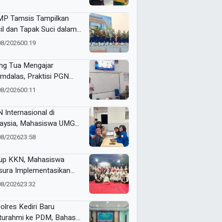
s to Schools
P Tamsis Tampilkan
il dan Tapak Suci dalam
 School One Event di
08/2026
00:19
okerto
ng Tua Mengajar
mdalas, Praktisi PGN
A Kenalkan Dunia
08/2026
00:11
ustri Migas
 Internasional di
aysia, Mahasiswa UMG
bangkan Website
08/2026
23:58
genalan Budaya
onesia
up KKN, Mahasiswa
ura Implementasikan
pact Bin untuk Sampah
08/2026
23:32
rganik di Ketabang
olres Kediri Baru
aturahmi ke PDM, Bahas