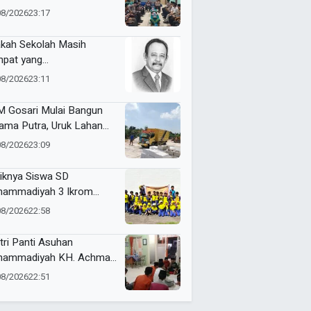
ergi Jaga Kamtibmas
08/2026
23:17
kah Sekolah Masih
pat yang
yenangkan?
08/2026
23:11
 Gosari Mulai Bangun
ama Putra, Uruk Lahan
gan 81 Dump Truck
08/2026
23:09
iknya Siswa SD
ammadiyah 3 Ikrom
ajar Membatik dengan
08/2026
22:58
ang Pakcoy
tri Panti Asuhan
ammadiyah KH. Achmad
lan Latih Kepemimpinan
08/2026
22:51
at Kepanitiaan
stusan