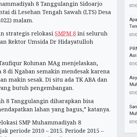
hammadiyah 8 Tanggulangin Sidoarjo
Sin
07/
tai di Lesehan Tengah Sawah (LTS) Desa
Apa
2022) malam.
Tem
Men
n strategis relokasi
SMPM 8
ini seluruh
07/
an Rektor Umsida Dr Hidayatulloh
PRM
Asr
den
 Taufiqur Rohman MAg menjelaskan,
07/
 8 di Ngaban semakin mendesak karena
Asy
n makin sesak. Di situ ada TK ABA dan
Muh
ang butuh pengembangan.
Bel
07/
Bat
 8 Tanggulangin diharapkan bisa
San
endapatkan lahan yang bagus,” katanya.
Muh
Dah
relokasi SMP Muhammadiyah 8
07/
Lew
ak periode 2010 – 2015. Periode 2015 –
Agu