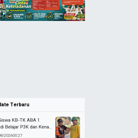
date Terbaru
Siswa KB-TK ABA 1
di Belajar P3K dan Kenali
ulans Lewat Ambulance
08/2026
00:27