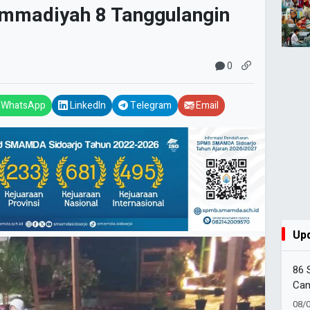
mmadiyah 8 Tanggulangin
0
WhatsApp
LinkedIn
Telegram
Email
Up
86 
Can
Amb
08/