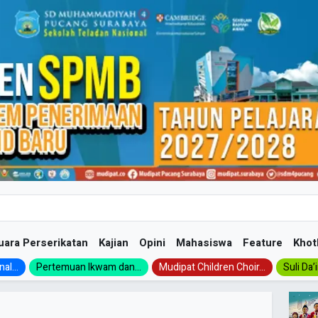
uara Perserikatan
Kajian
Opini
Mahasiswa
Feature
Khot
al...
Pertemuan Ikwam dan...
Mudipat Children Choir...
Suli Da’