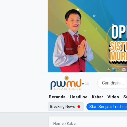
Skip
to
content
Beranda
Headline
Kabar
Video
S
Breaking News
Stan Senjata Tradision
Home
»
Kabar