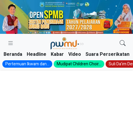
Skip
to
content
Beranda
Headline
Kabar
Video
Suara Perserikatan
Pertemuan Ikwam dan...
Mudipat Children Choir...
Suli Da’im Des