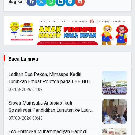
Bagikan :
Baca Lainnya
Latihan Dua Pekan, Mimsapa Kediri
Turunkan Empat Peleton pada LBB HUT
Ke-81 RI Kecamatan Pare
07/08/2026 01:09
Siswa Mamsaka Antusias Ikuti
Sosialisasi Pendidikan Lanjutan ke Luar
Negeri
07/08/2026 00:43
Eco Bhinneka Muhammadiyah Hadir di