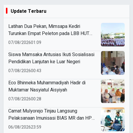
Update Terbaru
Latihan Dua Pekan, Mimsapa Kediri
Turunkan Empat Peleton pada LBB HUT
Ke-81 RI Kecamatan Pare
07/08/2026
01:09
Siswa Mamsaka Antusias Ikuti Sosialisasi
Pendidikan Lanjutan ke Luar Negeri
07/08/2026
00:43
Eco Bhinneka Muhammadiyah Hadir di
Muktamar Nasyiatul Aisyiyah
07/08/2026
00:28
Camat Mulyorejo Tinjau Langsung
Pelaksanaan Imunisasi BIAS MR dan HPV
di SD Muhammadiyah 18 Surabaya
06/08/2026
23:59