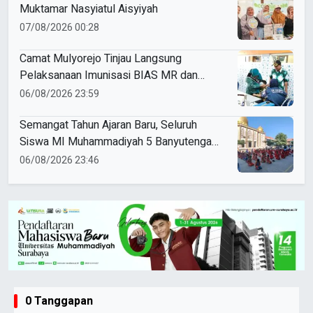
Muktamar Nasyiatul Aisyiyah
07/08/2026 00:28
Camat Mulyorejo Tinjau Langsung
Pelaksanaan Imunisasi BIAS MR dan
HPV di SD Muhammadiyah 18 Surabaya
06/08/2026 23:59
Semangat Tahun Ajaran Baru, Seluruh
Siswa MI Muhammadiyah 5 Banyutengah
Ikuti Latihan Tapak Suci Perdana
06/08/2026 23:46
0 Tanggapan