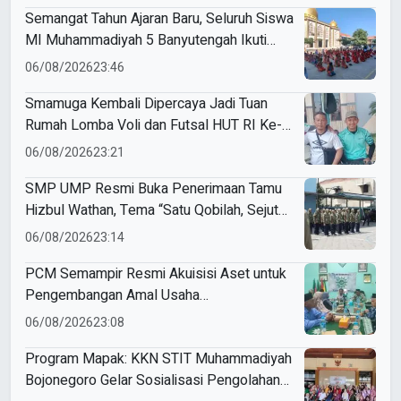
Semangat Tahun Ajaran Baru, Seluruh Siswa
MI Muhammadiyah 5 Banyutengah Ikuti
Latihan Tapak Suci Perdana
06/08/2026
23:46
Smamuga Kembali Dipercaya Jadi Tuan
Rumah Lomba Voli dan Futsal HUT RI Ke-
81 Kecamatan Tulangan
06/08/2026
23:21
SMP UMP Resmi Buka Penerimaan Tamu
Hizbul Wathan, Tema “Satu Qobilah, Sejuta
Cerita” Curi Perhatian
06/08/2026
23:14
PCM Semampir Resmi Akuisisi Aset untuk
Pengembangan Amal Usaha
Muhammadiyah
06/08/2026
23:08
Program Mapak: KKN STIT Muhammadiyah
Bojonegoro Gelar Sosialisasi Pengolahan