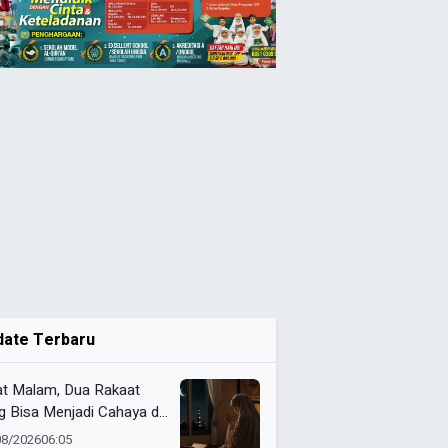
date Terbaru
at Malam, Dua Rakaat
g Bisa Menjadi Cahaya di
m Kubur
08/2026
06:05