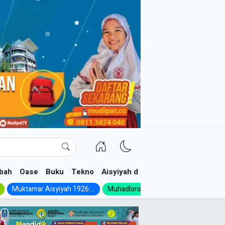
bah
Oase
Buku
Tekno
Aisyiyah dan NA
Muktamar Aisyiyah 1926:...
Muhadloroh Akbar 2026:...
FKIP UM