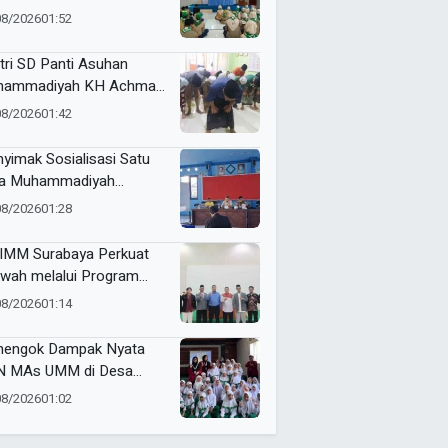
u Kader Lingkungan
08/2026
01:52
ch 2
tri SD Panti Asuhan
hammadiyah KH Achmad
an Ikuti Praktik Salat
08/2026
01:42
am Kelas TPQ Rutin
yimak Sosialisasi Satu
a Muhammadiyah
tuMU) PRM se-Cabang
08/2026
01:28
iran
IMM Surabaya Perkuat
wah melalui Program
ari Subuh
08/2026
01:14
engok Dampak Nyata
 MAs UMM di Desa
angsari
08/2026
01:02