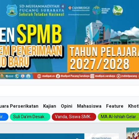
uara Perserikatan
Kajian
Opini
Mahasiswa
Feature
Khot
...
Suli Da’im Desak...
Vanda, Siswa SMK...
MA Al-Ishlah Gelar...