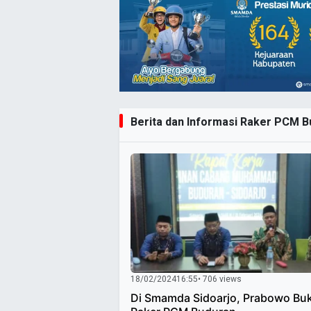
Berita dan Informasi Raker PCM Bu
18/02/2024
16:55
• 706 views
Di Smamda Sidoarjo, Prabowo Bu