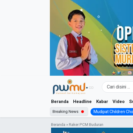
Skip
to
content
Beranda
Headline
Kabar
Video
S
Breaking News
Mudipat Children Choir
Beranda
»
Raker PCM Buduran