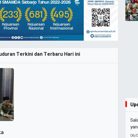
duran Terkini dan Terbaru Hari ini
Up
Sal
yan
ka
Ala
06/