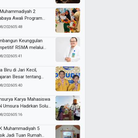
Muhammadiyah 2
abaya Awali Program
as di Mall, Jadikan Pusat
08/2026
05:48
belanjaan sebagai Ruang
ajar
bangun Keunggulan
petitif RSMA melalui
tem Aktivitas dan Sinergi
08/2026
05:41
aring
a Biru di Jari Kecil,
ajaran Besar tentang
okrasi di SD
08/2026
05:40
ammadiyah 5 Porong
surya Karya Mahasiswa
 Umsura Hadirkan Solusi
 Bersih Berbasis Energi
08/2026
05:16
ya di Desa Sebani
K Muhammadiyah 5
sik Jadi Tuan Rumah